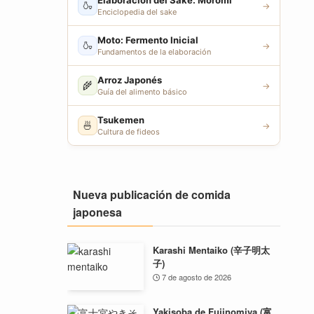
Elaboración del Sake: Moromi
🍶
→
Enciclopedia del sake
Moto: Fermento Inicial
🍶
→
Fundamentos de la elaboración
Arroz Japonés
🌾
→
Guía del alimento básico
Tsukemen
🍜
→
Cultura de fideos
Nueva publicación de comida
japonesa
Karashi Mentaiko (辛子明太
子)
7 de agosto de 2026
Yakisoba de Fujinomiya (富