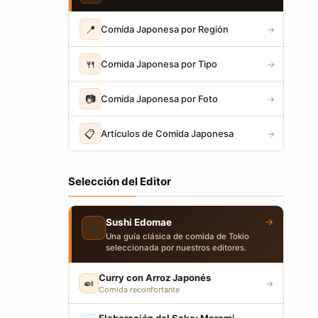
📍
Comida Japonesa por Región
→
🍴
Comida Japonesa por Tipo
→
📷
Comida Japonesa por Foto
→
📋
Artículos de Comida Japonesa
→
Selección del Editor
→
Sushi Edomae
🍣
Una guía clásica de comida de Tokio
seleccionada por nuestros editores.
Curry con Arroz Japonés
🍛
→
Comida reconfortante