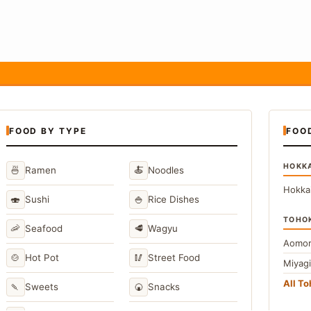
FOOD BY TYPE
FOO
HOKK
🍜
🍝
Ramen
Noodles
Hokka
🍣
🍚
Sushi
Rice Dishes
TOHO
🦐
🥩
Seafood
Wagyu
Aomor
🍲
🥢
Hot Pot
Street Food
Miyag
All T
🍡
🍘
Sweets
Snacks