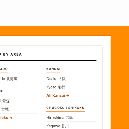
D BY AREA
AIDO
KANSAI
ido
北海道
Osaka
大阪
Kyoto
京都
KU
All Kansai
i
青森
CHUGOKU / SHIKOKU
i
宮城
ohoku
Hiroshima
広島
Kagawa
香川