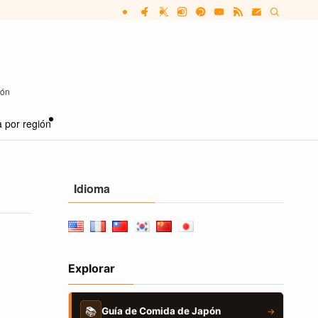
pón
 por región
Idioma
Explorar
📚
Guía de Comida de Japón
→