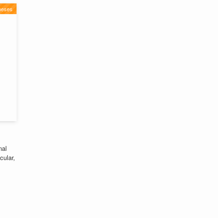
neses
nal
cular,