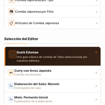
🍴
→
📷
Comida Japonesa por Foto
→
📋
Artículos de Comida Japonesa
→
Selección del Editor
→
Sushi Edomae
🍣
Una guía clásica de comida de Tokio seleccionada por
nuestros editores.
Curry con Arroz Japonés
🍛
→
Comida reconfortante
Elaboración del Sake: Moromi
🍶
→
Enciclopedia del sake
Moto: Fermento Inicial
🍶
→
Fundamentos de la elaboración