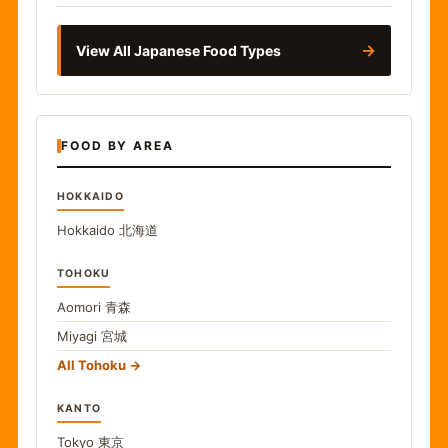
→
View All Japanese Food Types
FOOD BY AREA
HOKKAIDO
Hokkaido
北海道
TOHOKU
Aomori
青森
Miyagi
宮城
All Tohoku
KANTO
Tokyo
東京