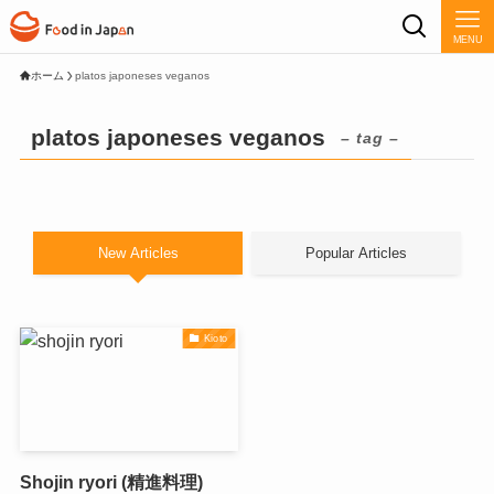
MENU
ホーム
platos japoneses veganos
platos japoneses veganos
– tag –
New Articles
Popular Articles
Kioto
Shojin ryori (精進料理)