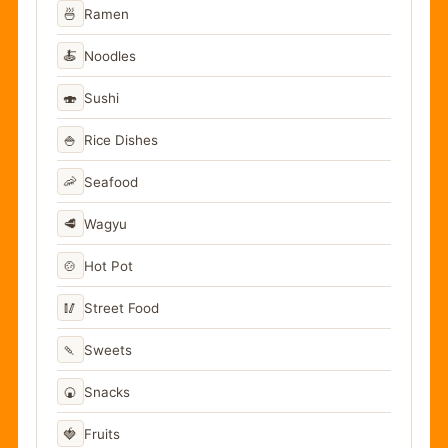
🍜
Ramen
🍝
Noodles
🍣
Sushi
🍚
Rice Dishes
🦐
Seafood
🥩
Wagyu
🍲
Hot Pot
🥢
Street Food
🍡
Sweets
🍘
Snacks
🍓
Fruits