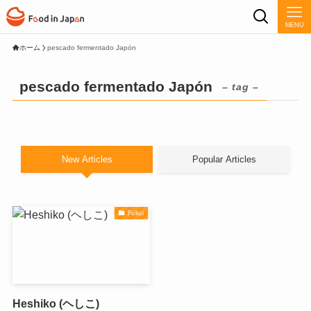
MENU
ホーム
pescado fermentado Japón
pescado fermentado Japón
– tag –
New Articles
Popular Articles
Fukui
Heshiko (ヘしこ)