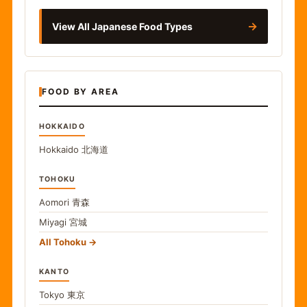
→
View All Japanese Food Types
FOOD BY AREA
HOKKAIDO
Hokkaido
北海道
TOHOKU
Aomori
青森
Miyagi
宮城
All Tohoku
KANTO
Tokyo
東京