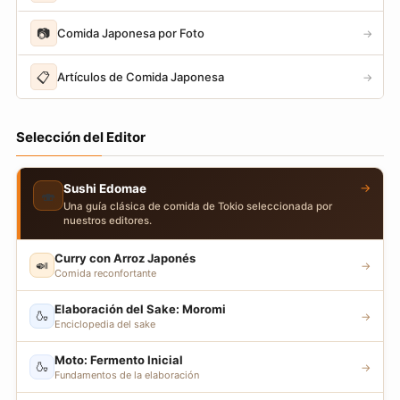
📷
Comida Japonesa por Foto
→
📋
Artículos de Comida Japonesa
→
Selección del Editor
→
Sushi Edomae
🍣
Una guía clásica de comida de Tokio seleccionada por
nuestros editores.
Curry con Arroz Japonés
🍛
→
Comida reconfortante
Elaboración del Sake: Moromi
🍶
→
Enciclopedia del sake
Moto: Fermento Inicial
🍶
→
Fundamentos de la elaboración