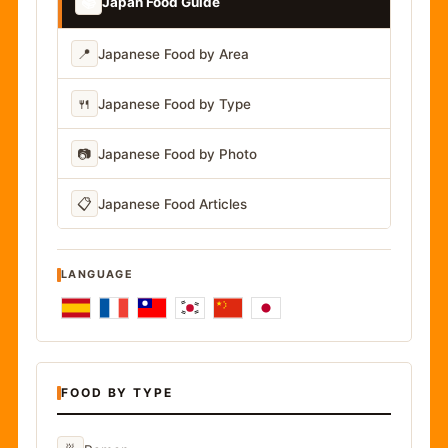
📚
Japan Food Guide
📍
Japanese Food by Area
🍴
Japanese Food by Type
📷
Japanese Food by Photo
📋
Japanese Food Articles
LANGUAGE
FOOD BY TYPE