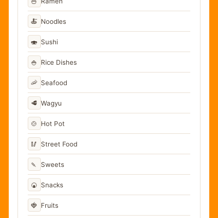
🍜
Ramen
🍝
Noodles
🍣
Sushi
🍚
Rice Dishes
🦐
Seafood
🥩
Wagyu
🍲
Hot Pot
🥢
Street Food
🍡
Sweets
🍘
Snacks
🍓
Fruits