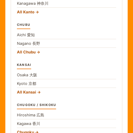
Kanagawa
神奈川
All Kanto
CHUBU
Aichi
愛知
Nagano
長野
All Chubu
KANSAI
Osaka
大阪
Kyoto
京都
All Kansai
CHUGOKU / SHIKOKU
Hiroshima
広島
Kagawa
香川
Chugoku