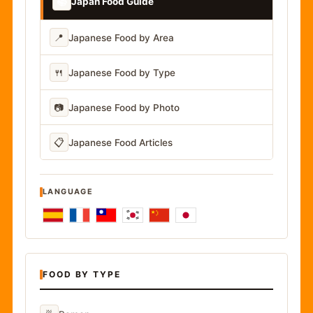
📚
Japan Food Guide
📍
Japanese Food by Area
🍴
Japanese Food by Type
📷
Japanese Food by Photo
📋
Japanese Food Articles
LANGUAGE
FOOD BY TYPE