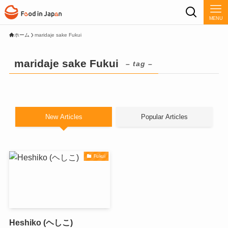
MENU
ホーム
maridaje sake Fukui
maridaje sake Fukui
– tag –
New Articles
Popular Articles
Fukui
Heshiko (ヘしこ)