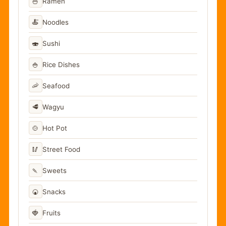
🍜
Ramen
🍝
Noodles
🍣
Sushi
🍚
Rice Dishes
🦐
Seafood
🥩
Wagyu
🍲
Hot Pot
🥢
Street Food
🍡
Sweets
🍘
Snacks
🍓
Fruits