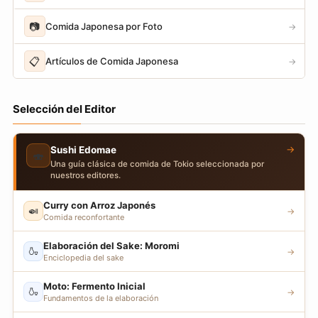
📷
Comida Japonesa por Foto
→
📋
Artículos de Comida Japonesa
→
Selección del Editor
→
Sushi Edomae
🍣
Una guía clásica de comida de Tokio seleccionada por
nuestros editores.
Curry con Arroz Japonés
🍛
→
Comida reconfortante
Elaboración del Sake: Moromi
🍶
→
Enciclopedia del sake
Moto: Fermento Inicial
🍶
→
Fundamentos de la elaboración