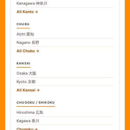
Kanagawa
神奈川
All Kanto
CHUBU
Aichi
愛知
Nagano
長野
All Chubu
KANSAI
Osaka
大阪
Kyoto
京都
All Kansai
CHUGOKU / SHIKOKU
Hiroshima
広島
Kagawa
香川
Chugoku