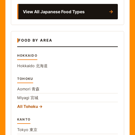
→
View All Japanese Food Types
FOOD BY AREA
HOKKAIDO
Hokkaido
北海道
TOHOKU
Aomori
青森
Miyagi
宮城
All Tohoku
KANTO
Tokyo
東京