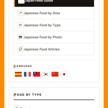
📚
Japan Food Guide
📍
Japanese Food by Area
🍴
Japanese Food by Type
📷
Japanese Food by Photo
📋
Japanese Food Articles
LANGUAGE
FOOD BY TYPE