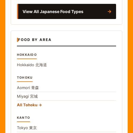
→
View All Japanese Food Types
FOOD BY AREA
HOKKAIDO
Hokkaido
北海道
TOHOKU
Aomori
青森
Miyagi
宮城
All Tohoku
KANTO
Tokyo
東京