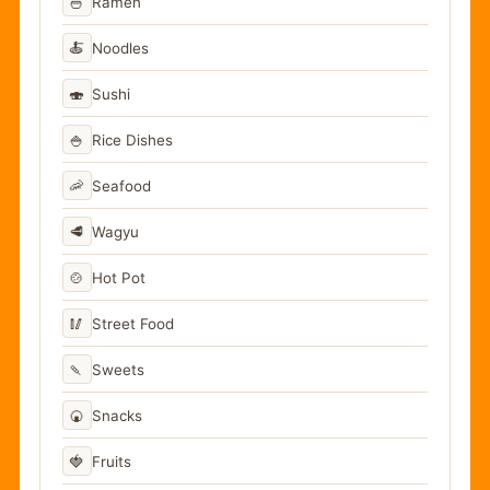
🍜
Ramen
🍝
Noodles
🍣
Sushi
🍚
Rice Dishes
🦐
Seafood
🥩
Wagyu
🍲
Hot Pot
🥢
Street Food
🍡
Sweets
🍘
Snacks
🍓
Fruits