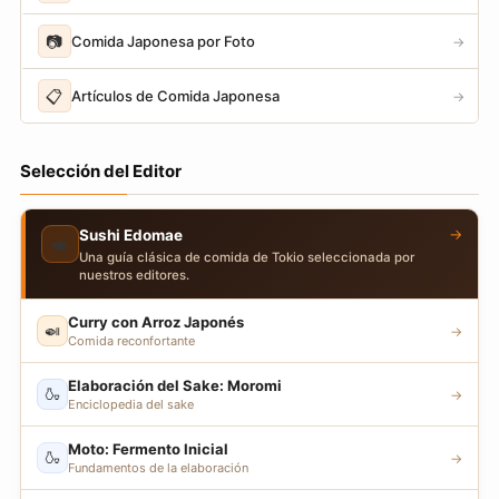
📷
Comida Japonesa por Foto
→
📋
Artículos de Comida Japonesa
→
Selección del Editor
→
Sushi Edomae
🍣
Una guía clásica de comida de Tokio seleccionada por
nuestros editores.
Curry con Arroz Japonés
🍛
→
Comida reconfortante
Elaboración del Sake: Moromi
🍶
→
Enciclopedia del sake
Moto: Fermento Inicial
🍶
→
Fundamentos de la elaboración