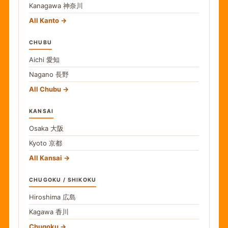
Kanagawa
神奈川
All Kanto
CHUBU
Aichi
愛知
Nagano
長野
All Chubu
KANSAI
Osaka
大阪
Kyoto
京都
All Kansai
CHUGOKU / SHIKOKU
Hiroshima
広島
Kagawa
香川
Chugoku