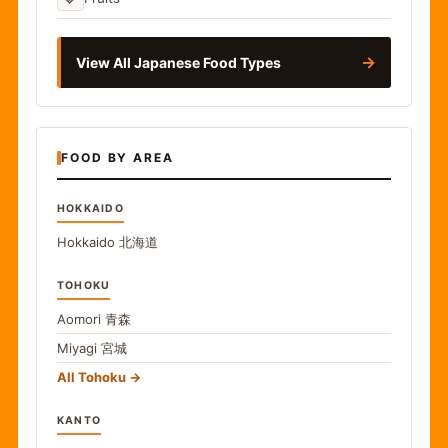
→
View All Japanese Food Types
FOOD BY AREA
HOKKAIDO
Hokkaido
北海道
TOHOKU
Aomori
青森
Miyagi
宮城
All Tohoku
KANTO