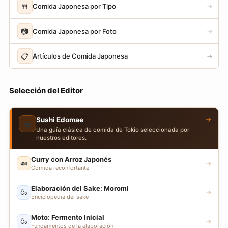
🍴
Comida Japonesa por Tipo
→
📷
Comida Japonesa por Foto
→
📋
Artículos de Comida Japonesa
→
Selección del Editor
→
Sushi Edomae
🍣
Una guía clásica de comida de Tokio seleccionada por
nuestros editores.
Curry con Arroz Japonés
🍛
→
Comida reconfortante
Elaboración del Sake: Moromi
🍶
→
Enciclopedia del sake
Moto: Fermento Inicial
🍶
→
Fundamentos de la elaboración