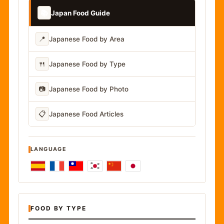
📚
Japan Food Guide
📍
Japanese Food by Area
🍴
Japanese Food by Type
📷
Japanese Food by Photo
📋
Japanese Food Articles
LANGUAGE
FOOD BY TYPE