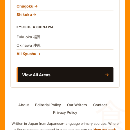
Chugoku
Shikoku
KYUSHU & OKINAWA
Fukuoka
福岡
Okinawa
沖縄
All Kyushu
→
View All Areas
食
About
Editorial Policy
Our Writers
Contact
Privacy Policy
Written in Japan from Japanese-language primary sources. Where
a figure cannot be traced to a source, we say so.
How we work