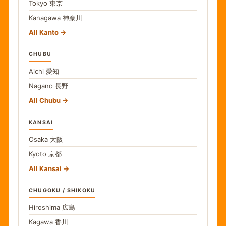
Tokyo
東京
Kanagawa
神奈川
All Kanto
CHUBU
Aichi
愛知
Nagano
長野
All Chubu
KANSAI
Osaka
大阪
Kyoto
京都
All Kansai
CHUGOKU / SHIKOKU
Hiroshima
広島
Kagawa
香川