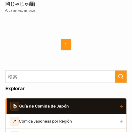
岡じゃじゃ麺)
25 de May de 2026
1
Explorar
📚
Guía de Comida de Japón
→
📍
Comida Japonesa por Región
→