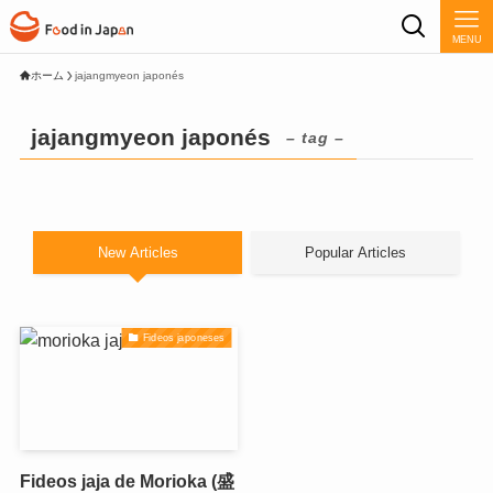
MENU
ホーム
jajangmyeon japonés
jajangmyeon japonés
– tag –
New Articles
Popular Articles
Fideos japoneses
Fideos jaja de Morioka (盛