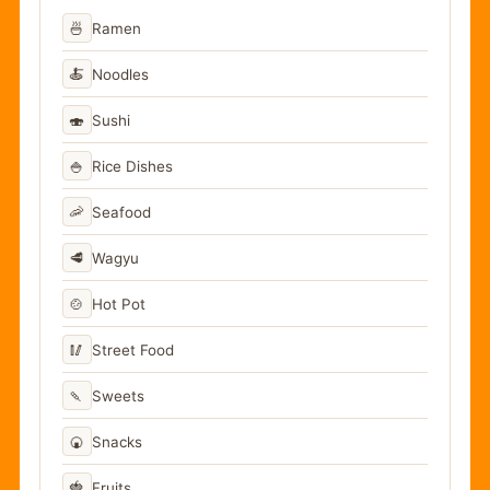
🍜
Ramen
🍝
Noodles
🍣
Sushi
🍚
Rice Dishes
🦐
Seafood
🥩
Wagyu
🍲
Hot Pot
🥢
Street Food
🍡
Sweets
🍘
Snacks
🍓
Fruits