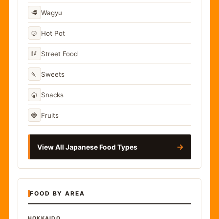
🥩
Wagyu
🍲
Hot Pot
🥢
Street Food
🍡
Sweets
🍘
Snacks
🍓
Fruits
→
View All Japanese Food Types
FOOD BY AREA
HOKKAIDO