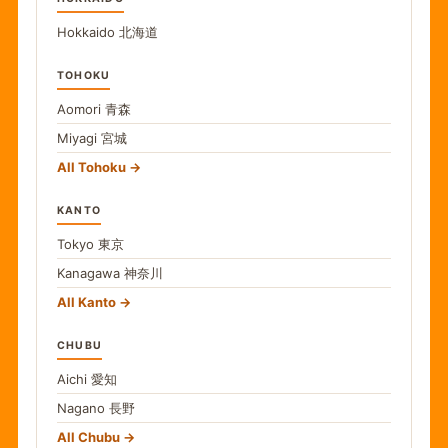
Hokkaido
北海道
TOHOKU
Aomori
青森
Miyagi
宮城
All Tohoku
KANTO
Tokyo
東京
Kanagawa
神奈川
All Kanto
CHUBU
Aichi
愛知
Nagano
長野
All Chubu