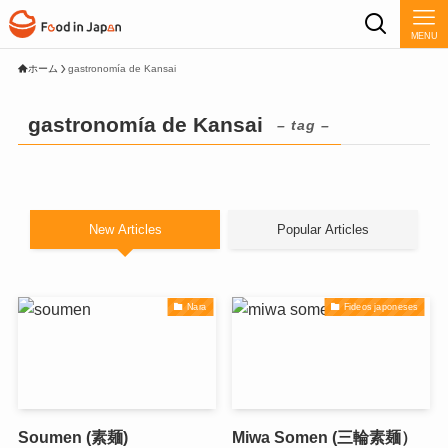
MENU
ホーム
gastronomía de Kansai
gastronomía de Kansai
– tag –
New Articles
Popular Articles
Nara
Fideos japoneses
Soumen (素麺)
Miwa Somen (三輪素麺）