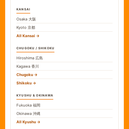
KANSAI
Osaka
大阪
Kyoto
京都
All Kansai
CHUGOKU / SHIKOKU
Hiroshima
広島
Kagawa
香川
Chugoku
Shikoku
KYUSHU & OKINAWA
Fukuoka
福岡
Okinawa
沖縄
All Kyushu