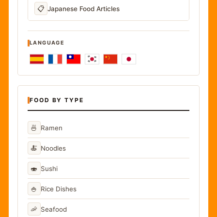
📋
Japanese Food Articles
LANGUAGE
FOOD BY TYPE
🍜
Ramen
🍝
Noodles
🍣
Sushi
🍚
Rice Dishes
🦐
Seafood