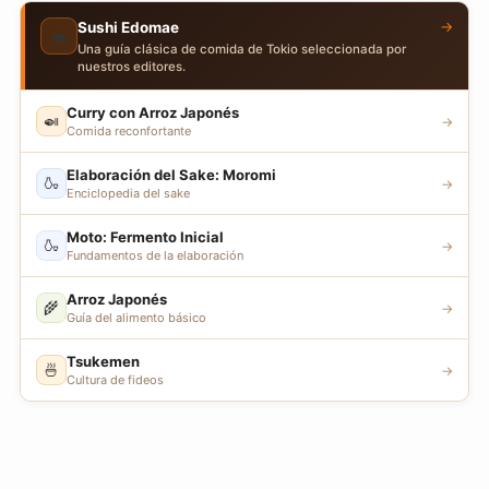
→
Sushi Edomae
🍣
Una guía clásica de comida de Tokio seleccionada por
nuestros editores.
Curry con Arroz Japonés
🍛
→
Comida reconfortante
Elaboración del Sake: Moromi
🍶
→
Enciclopedia del sake
Moto: Fermento Inicial
🍶
→
Fundamentos de la elaboración
Arroz Japonés
🌾
→
Guía del alimento básico
Tsukemen
🍜
→
Cultura de fideos