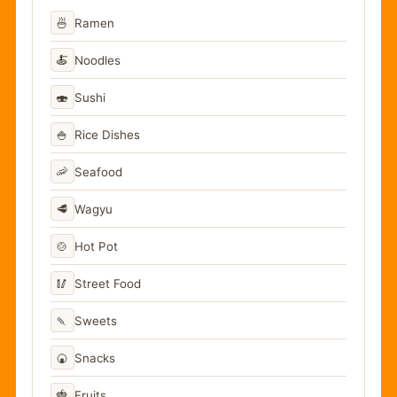
🍜
Ramen
🍝
Noodles
🍣
Sushi
🍚
Rice Dishes
🦐
Seafood
🥩
Wagyu
🍲
Hot Pot
🥢
Street Food
🍡
Sweets
🍘
Snacks
🍓
Fruits