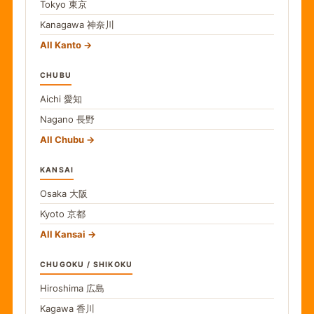
Tokyo
東京
Kanagawa
神奈川
All Kanto
CHUBU
Aichi
愛知
Nagano
長野
All Chubu
KANSAI
Osaka
大阪
Kyoto
京都
All Kansai
CHUGOKU / SHIKOKU
Hiroshima
広島
Kagawa
香川