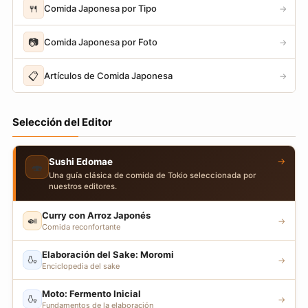
🍴
Comida Japonesa por Tipo
→
📷
Comida Japonesa por Foto
→
📋
Artículos de Comida Japonesa
→
Selección del Editor
→
Sushi Edomae
🍣
Una guía clásica de comida de Tokio seleccionada por
nuestros editores.
Curry con Arroz Japonés
🍛
→
Comida reconfortante
Elaboración del Sake: Moromi
🍶
→
Enciclopedia del sake
Moto: Fermento Inicial
🍶
→
Fundamentos de la elaboración