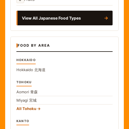
→
View All Japanese Food Types
FOOD BY AREA
HOKKAIDO
Hokkaido
北海道
TOHOKU
Aomori
青森
Miyagi
宮城
All Tohoku
KANTO