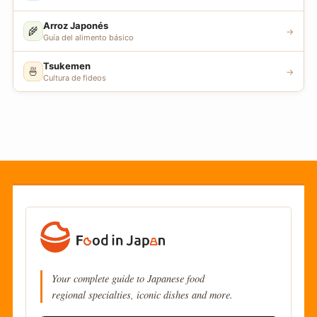
Arroz Japonés
🌾
→
Guía del alimento básico
Tsukemen
🍜
→
Cultura de fideos
Your complete guide to Japanese food
regional specialties, iconic dishes and more.