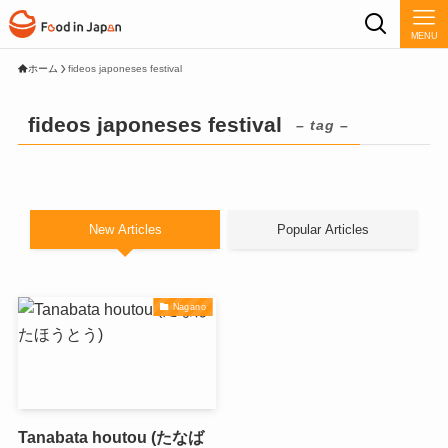
MENU
ホーム
fideos japoneses festival
fideos japoneses festival
– tag –
New Articles
Popular Articles
Nagano
Tanabata houtou (たなば