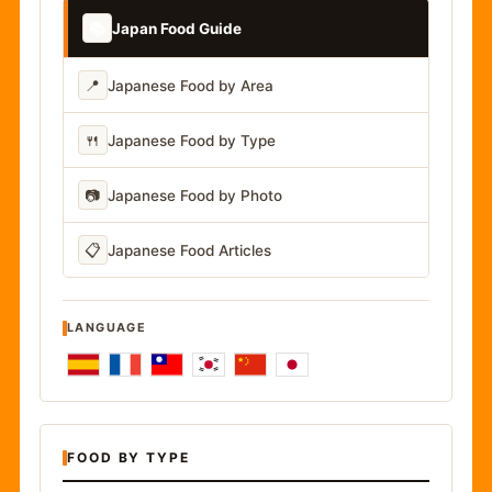
📚
Japan Food Guide
📍
Japanese Food by Area
🍴
Japanese Food by Type
📷
Japanese Food by Photo
📋
Japanese Food Articles
LANGUAGE
FOOD BY TYPE