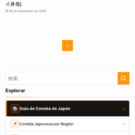
イ弁当)
28 de September de 2025
1
Explorar
📚
Guía de Comida de Japón
→
📍
Comida Japonesa por Región
→