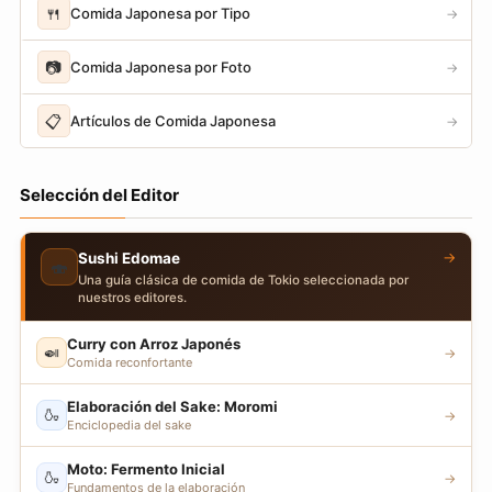
🍴
Comida Japonesa por Tipo
→
📷
Comida Japonesa por Foto
→
📋
Artículos de Comida Japonesa
→
Selección del Editor
→
Sushi Edomae
🍣
Una guía clásica de comida de Tokio seleccionada por
nuestros editores.
Curry con Arroz Japonés
🍛
→
Comida reconfortante
Elaboración del Sake: Moromi
🍶
→
Enciclopedia del sake
Moto: Fermento Inicial
🍶
→
Fundamentos de la elaboración