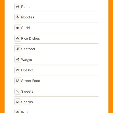
🍜
Ramen
🍝
Noodles
🍣
Sushi
🍚
Rice Dishes
🦐
Seafood
🥩
Wagyu
🍲
Hot Pot
🥢
Street Food
🍡
Sweets
🍘
Snacks
🍓
Fruits