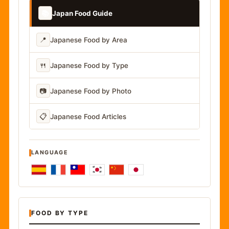
📚
Japan Food Guide
📍
Japanese Food by Area
🍴
Japanese Food by Type
📷
Japanese Food by Photo
📋
Japanese Food Articles
LANGUAGE
FOOD BY TYPE