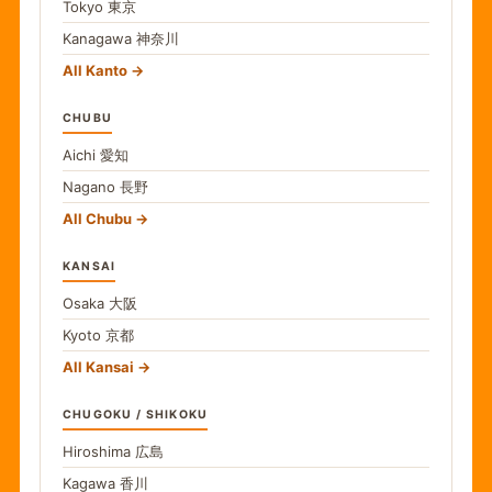
Tokyo
東京
Kanagawa
神奈川
All Kanto
CHUBU
Aichi
愛知
Nagano
長野
All Chubu
KANSAI
Osaka
大阪
Kyoto
京都
All Kansai
CHUGOKU / SHIKOKU
Hiroshima
広島
Kagawa
香川