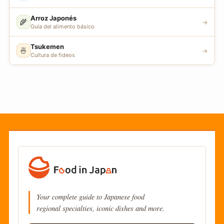
Arroz Japonés
🌾
→
Guía del alimento básico
Tsukemen
🍜
→
Cultura de fideos
Your complete guide to Japanese food
regional specialties, iconic dishes and more.