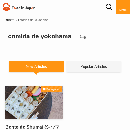
MENU
ホーム
comida de yokohama
comida de yokohama
– tag –
New Articles
Popular Articles
Kanagawa
Bento de Shumai (シウマ