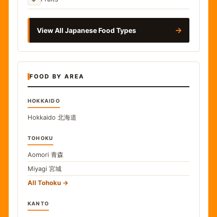
→
View All Japanese Food Types
FOOD BY AREA
HOKKAIDO
Hokkaido
北海道
TOHOKU
Aomori
青森
Miyagi
宮城
All Tohoku
KANTO