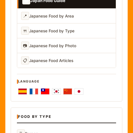
📚
Japan Food Guide
📍
Japanese Food by Area
🍴
Japanese Food by Type
📷
Japanese Food by Photo
📋
Japanese Food Articles
LANGUAGE
FOOD BY TYPE