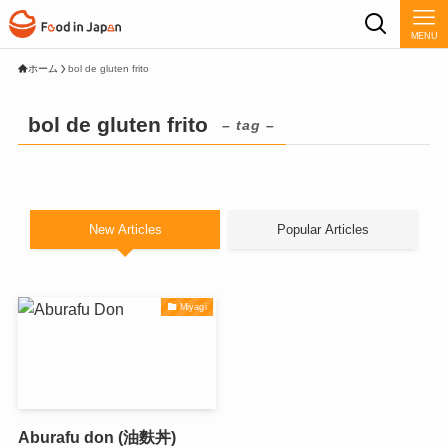
MENU
ホーム
bol de gluten frito
bol de gluten frito
– tag –
New Articles
Popular Articles
Miyagi
Aburafu don (油麩丼)