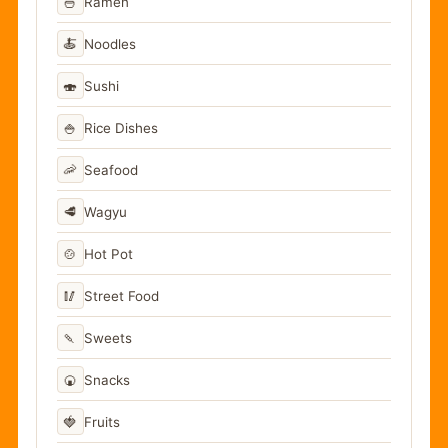
🍜
Ramen
🍝
Noodles
🍣
Sushi
🍚
Rice Dishes
🦐
Seafood
🥩
Wagyu
🍲
Hot Pot
🥢
Street Food
🍡
Sweets
🍘
Snacks
🍓
Fruits