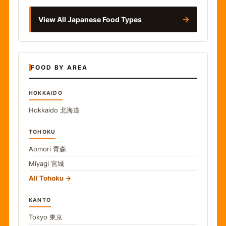
→
View All Japanese Food Types
FOOD BY AREA
HOKKAIDO
Hokkaido
北海道
TOHOKU
Aomori
青森
Miyagi
宮城
All Tohoku
KANTO
Tokyo
東京