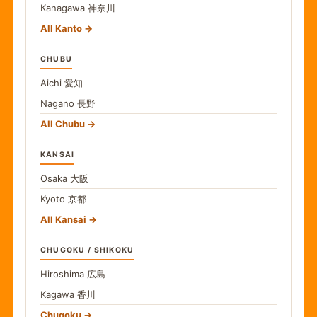
Kanagawa
神奈川
All Kanto
CHUBU
Aichi
愛知
Nagano
長野
All Chubu
KANSAI
Osaka
大阪
Kyoto
京都
All Kansai
CHUGOKU / SHIKOKU
Hiroshima
広島
Kagawa
香川
Chugoku