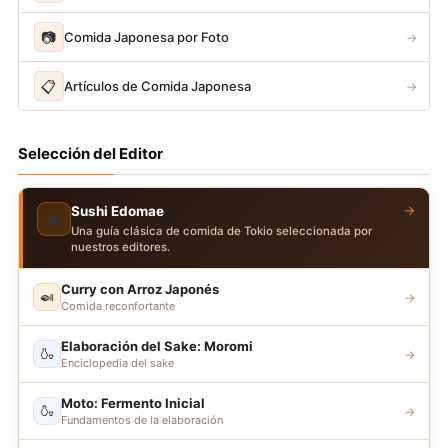
📷
Comida Japonesa por Foto
→
📋
Artículos de Comida Japonesa
→
Selección del Editor
→
Sushi Edomae
🍣
Una guía clásica de comida de Tokio seleccionada por
nuestros editores.
Curry con Arroz Japonés
🍛
→
Comida reconfortante
Elaboración del Sake: Moromi
🍶
→
Enciclopedia del sake
Moto: Fermento Inicial
🍶
→
Fundamentos de la elaboración