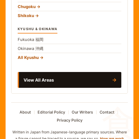
Chugoku
Shikoku
KYUSHU & OKINAWA
Fukuoka
福岡
Okinawa
沖縄
All Kyushu
→
View All Areas
食
About
Editorial Policy
Our Writers
Contact
Privacy Policy
Written in Japan from Japanese-language primary sources. Where
a figure cannot be traced to a source, we say so.
How we work