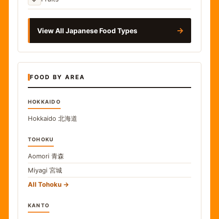
→
View All Japanese Food Types
FOOD BY AREA
HOKKAIDO
Hokkaido
北海道
TOHOKU
Aomori
青森
Miyagi
宮城
All Tohoku
KANTO