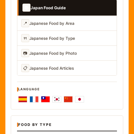
📚
Japan Food Guide
📍
Japanese Food by Area
🍴
Japanese Food by Type
📷
Japanese Food by Photo
📋
Japanese Food Articles
LANGUAGE
FOOD BY TYPE