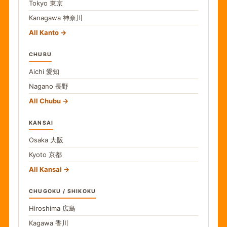
Tokyo
東京
Kanagawa
神奈川
All Kanto
CHUBU
Aichi
愛知
Nagano
長野
All Chubu
KANSAI
Osaka
大阪
Kyoto
京都
All Kansai
CHUGOKU / SHIKOKU
Hiroshima
広島
Kagawa
香川