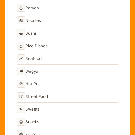
🍜
Ramen
🍝
Noodles
🍣
Sushi
🍚
Rice Dishes
🦐
Seafood
🥩
Wagyu
🍲
Hot Pot
🥢
Street Food
🍡
Sweets
🍘
Snacks
🍓
Fruits