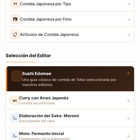
🍴
Comida Japonesa por Tipo
→
📷
Comida Japonesa por Foto
→
📋
Artículos de Comida Japonesa
→
Selección del Editor
→
Sushi Edomae
🍣
Una guía clásica de comida de Tokio seleccionada por
nuestros editores.
Curry con Arroz Japonés
🍛
→
Comida reconfortante
Elaboración del Sake: Moromi
🍶
→
Enciclopedia del sake
Moto: Fermento Inicial
🍶
→
Fundamentos de la elaboración