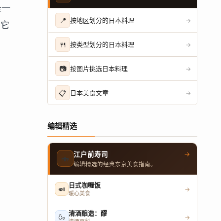
是一
📍
按地区划分的日本料理
→
了它
🍴
按类型划分的日本料理
→
📷
按图片挑选日本料理
→
📋
日本美食文章
→
编辑精选
→
江户前寿司
🍣
编辑精选的经典东京美食指南。
日式咖喱饭
🍛
→
暖心美食
清酒酿造：醪
🍶
→