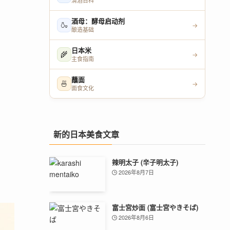
清酒百科
酒母：酵母启动剂
🍶
→
酿造基础
日本米
🌾
→
主食指南
蘸面
🍜
→
面食文化
新的日本美食文章
辣明太子 (辛子明太子)
2026年8月7日
富士宮炒面 (富士宮やきそば)
2026年8月6日