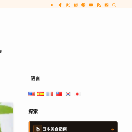
理
语言
探索
📚
日本美食指南
→