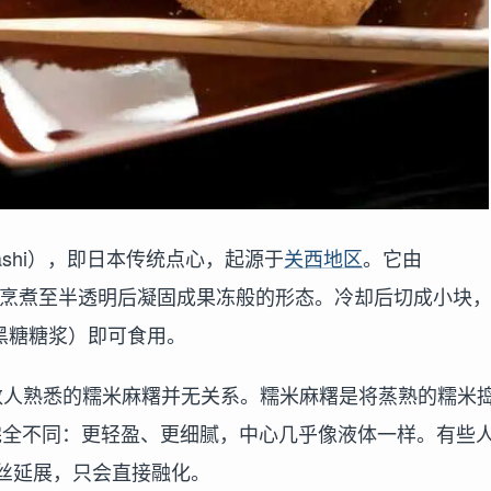
agashi），即日本传统点心，起源于
关西地区
。它由
，加热烹煮至半透明后凝固成果冻般的形态。冷却后切成小块
su（黑糖糖浆）即可食用。
i 与大多数人熟悉的糯米麻糬并无关系。糯米麻糬是将蒸熟的糯米
 的口感完全不同：更轻盈、更细腻，中心几乎像液体一样。有些
丝延展，只会直接融化。