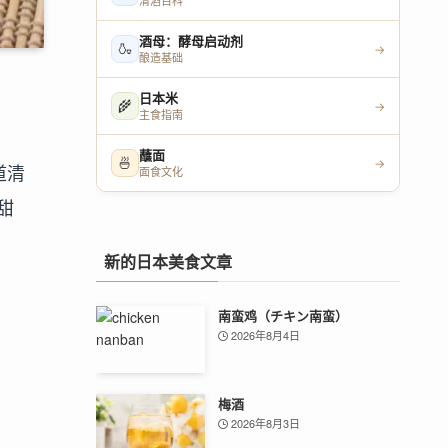
清酒百科
酒母：酵母启动剂
🍶
→
酿造基础
日本米
🌾
→
主食指南
蘸面
🍜
→
道清
面食文化
甜
新的日本美食文章
南蛮鸡（チキン南蛮）
2026年8月4日
梅酒
2026年8月3日