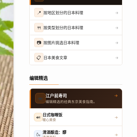
📍
按地区划分的日本料理
→
🍴
按类型划分的日本料理
→
📷
按图片挑选日本料理
→
📋
日本美食文章
→
编辑精选
→
江户前寿司
🍣
编辑精选的经典东京美食指南。
日式咖喱饭
🍛
→
暖心美食
清酒酿造：醪
🍶
→