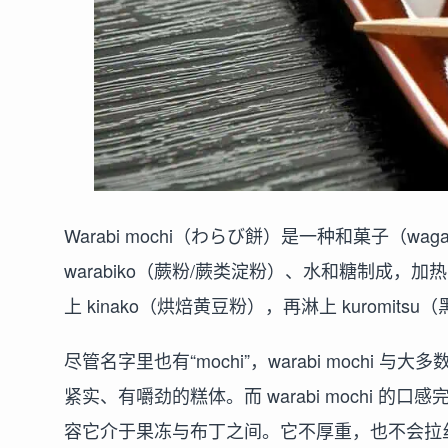
Warabi mochi（わらび餅）是一种和菓子（w
warabiko（蕨粉/蕨类淀粉）、水和糖制成
上 kinako（烘焙黄豆粉），再淋上 kuromit
尽管名字里也有“mochi”，warabi moch
紧实、有嚼劲的糕体。而 warabi mochi
容它介于果冻与布丁之间。它不厚重，也不会拉