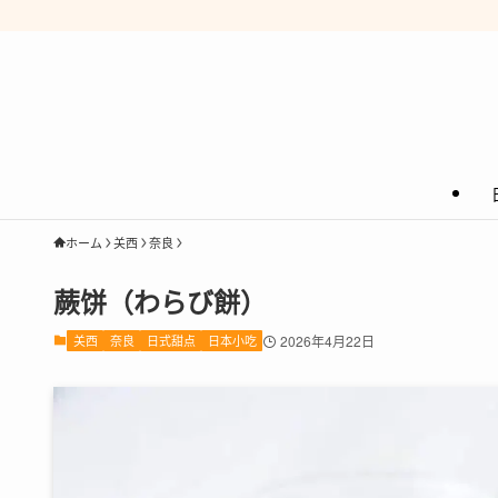
ホーム
关西
奈良
蕨饼（わらび餅）
关西
奈良
日式甜点
日本小吃
2026年4月22日