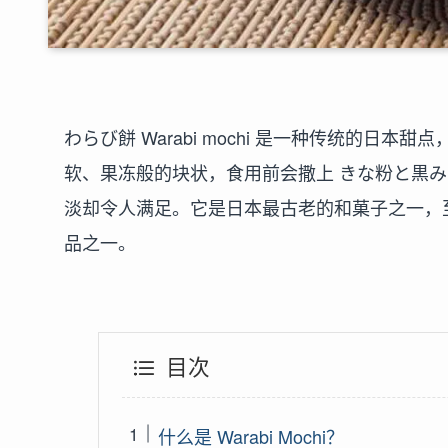
わらび餅 Warabi mochi 是一种传统的日本甜点
软、果冻般的块状，食用前会撒上 きな粉と黒みつ ki
淡却令人满足。它是日本最古老的和菓子之一，
品之一。
目次
什么是 Warabi Mochi？