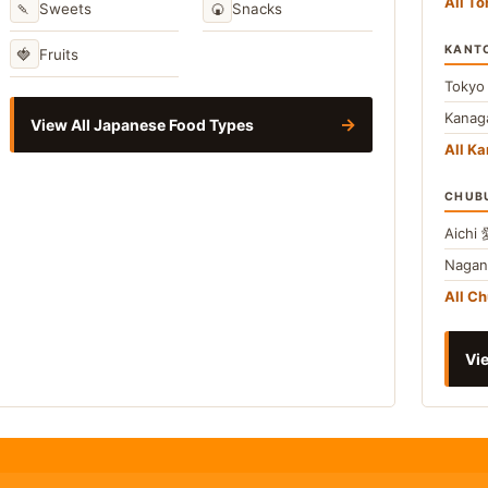
All T
🍡
🍘
Sweets
Snacks
KANT
🍓
Fruits
Toky
Kana
→
View All Japanese Food Types
All Ka
CHUB
Aichi
Naga
All C
Vie