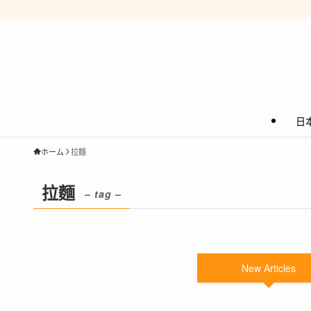
日
ホーム
拉麵
拉麵
– tag –
New Articles