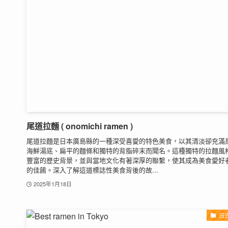
尾道拉麵 ( onomichi ramen )
尾道拉麵是日本廣島縣的一種深受喜愛的特色美食，以其清淡卻充滿
海鮮湯底、扁平的麵條和獨特的背脂碎末而聞名。這種獨特的拉麵風
豐富的歷史背景，並與當地文化有著深厚的聯繫，使其成為美食愛好
的佳餚。深入了解這道標誌性美食背後的故...
2025年1月18日
日