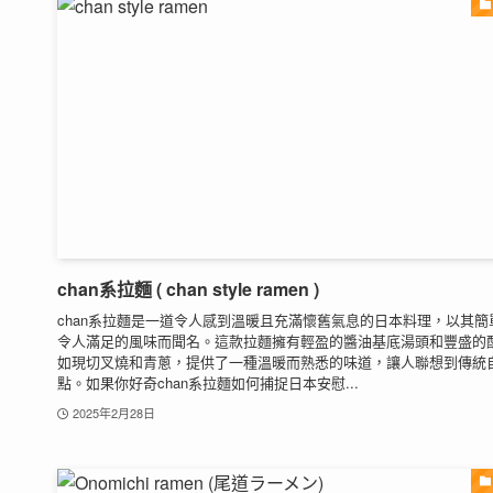
chan系拉麵 ( chan style ramen )
chan系拉麵是一道令人感到溫暖且充滿懷舊氣息的日本料理，以其簡
令人滿足的風味而聞名。這款拉麵擁有輕盈的醬油基底湯頭和豐盛的
如現切叉燒和青蔥，提供了一種溫暖而熟悉的味道，讓人聯想到傳統
點。如果你好奇chan系拉麵如何捕捉日本安慰...
2025年2月28日