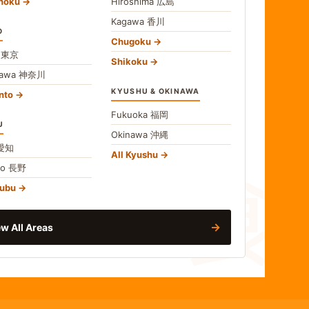
ohoku
Hiroshima
広島
Kagawa
香川
O
Chugoku
o
東京
Shikoku
gawa
神奈川
KYUSHU & OKINAWA
nto
Fukuoka
福岡
U
Okinawa
沖縄
食
愛知
All Kyushu
no
長野
hubu
→
w All Areas