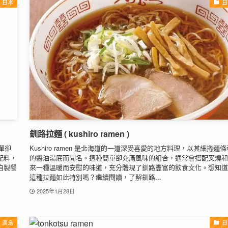
日本
日
釧路拉麵 ( kushiro ramen )
單卻
Kushiro ramen 是北海道的一道深受喜愛的地方料理，以其細捲麵
配料，
的醬油湯底而聞名。這種簡單卻充滿風味的組合，通常會搭配叉燒和
自製餐
來一種溫暖而安慰的味道，充分體現了釧路豐富的飲食文化。想知道
這種拉麵如此特別嗎？繼續閱讀，了解釧路...
2025年1月28日
廣島
日