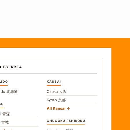
D BY AREA
AIDO
KANSAI
ido
北海道
Osaka
大阪
Kyoto
京都
KU
All Kansai
i
青森
CHUGOKU / SHIKOKU
i
宮城