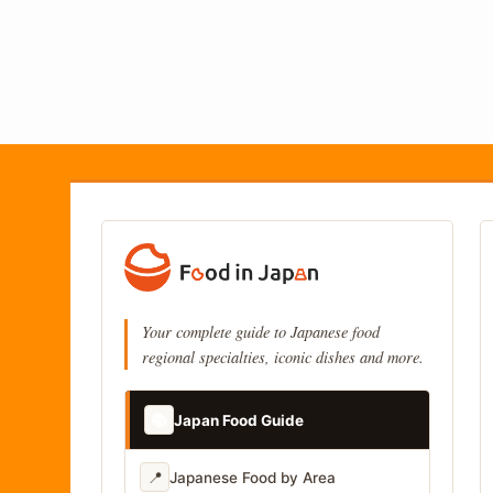
Your complete guide to Japanese food
regional specialties, iconic dishes and more.
📚
Japan Food Guide
📍
Japanese Food by Area