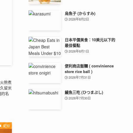
烏魚子 (からすみ)
2026年8月2日
日本平價美食：10美元以下的
最佳餐點
2026年8月1日
便利商店飯糰 ( convinience
store rice ball )
2026年7月31日
火熬煮
久留米
鰻魚三吃 (ひつまぶし)
麵的名
2026年7月30日
愛知