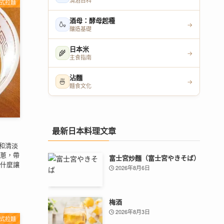
清酒百科
式拉麵
酒母：酵母起種
🍶
→
釀造基礎
日本米
🌾
→
主食指南
沾麵
🍜
→
麵食文化
最新日本料理文章
條和清淡
蔥，帶
富士宮炒麵（富士宮やきそば）
什麼讓
2026年8月6日
梅酒
2026年8月3日
式拉麵