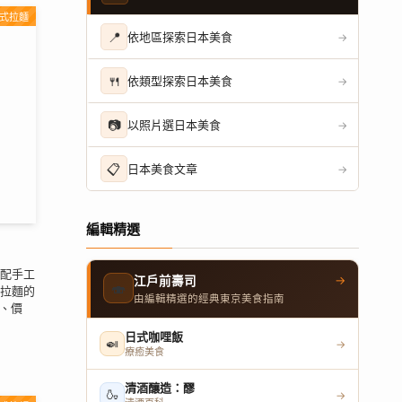
式拉麵
📍
依地區探索日本美食
→
🍴
依類型探索日本美食
→
📷
以照片選日本美食
→
📋
日本美食文章
→
編輯精選
配手工
→
江戶前壽司
🍣
拉麵的
由編輯精選的經典東京美食指南
單、價
日式咖哩飯
🍛
→
療癒美食
清酒釀造：醪
🍶
→