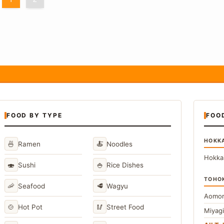
FOOD BY TYPE
FOO
HOKK
🍜
🍝
Ramen
Noodles
Hokka
🍣
🍚
Sushi
Rice Dishes
TOHO
🦐
🥩
Seafood
Wagyu
Aomor
🍲
🥢
Hot Pot
Street Food
Miyag