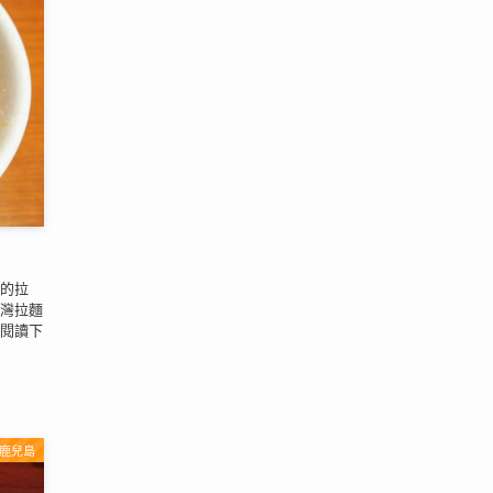
的拉
灣拉麵
閱讀下
鹿兒島