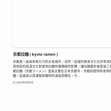
京都拉麵 ( kyoto ramen )
京都是一座具有吸引力的古老城市，自然，這裡的美食文化也非常深
西地區的高湯文化對當地拉麵有著積極的影響，讓拉麵愛好者垂涎三
都拉麵（京都ラーメン）是指主要在日本京都市、京都府提供和食用
麵。這道菜以其濃郁和獨特的湯底而聞名。今...
2024年8月6日