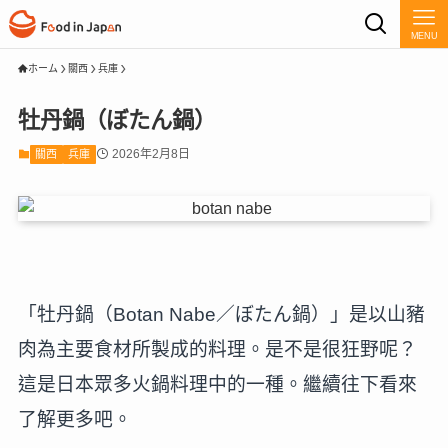
MENU
ホーム
關西
兵庫
牡丹鍋（ぼたん鍋）
2026年2月8日
關西
兵庫
「牡丹鍋（Botan Nabe／ぼたん鍋）」是以山豬
肉為主要食材所製成的料理。是不是很狂野呢？
這是日本眾多火鍋料理中的一種。繼續往下看來
了解更多吧。