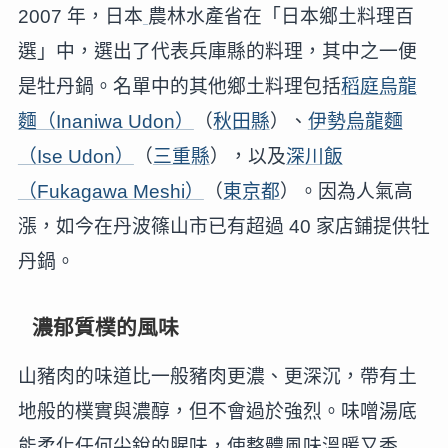
2007 年，日本
農林水產省在「日本鄉土料理百
選」中，選出了代表兵庫縣的料理，其中之一便
是牡丹鍋。名單中的其他鄉土料理包括
稻庭烏龍
麵（Inaniwa Udon）
（
秋田縣
）、
伊勢烏龍麵
（Ise Udon）
（
三重縣
），以及
深川飯
（Fukagawa Meshi）
（
東京都
）。因為人氣高
漲，如今在丹波篠山市已有超過 40 家店鋪提供牡
丹鍋。
濃郁質樸的風味
山豬肉的味道比一般豬肉更濃、更深沉，帶有土
地般的樸實與濃醇，但不會過於強烈。味噌湯底
能柔化任何尖銳的腥味，使整體風味溫暖又香