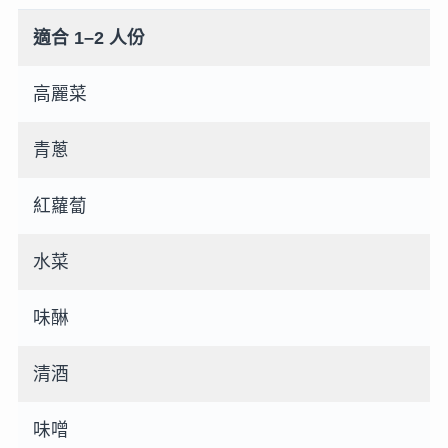
適合 1–2 人份
高麗菜
青蔥
紅蘿蔔
水菜
味醂
清酒
味噌