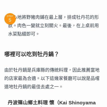
小心地將野豬肉鋪在最上層，排成牡丹花的形
STEP
狀。肉色一變就立刻關火。最後，在上桌前用
水菜點綴即可。
哪裡可以吃到牡丹鍋？
由於牡丹鍋是兵庫縣的傳統料理，因此推薦當地
的店家最為合適。以下這幾家餐廳可以說是品嚐
道地牡丹鍋的最佳去處之一。
丹波篠山鄉土料理 懷（Kai Shinoyama