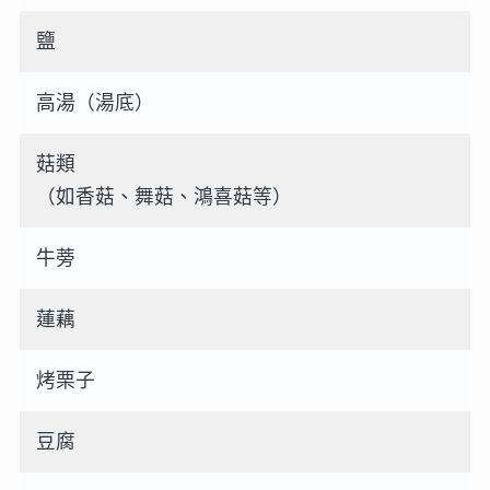
鹽
高湯（湯底）
菇類
（如香菇、舞菇、鴻喜菇等）
牛蒡
蓮藕
烤栗子
豆腐