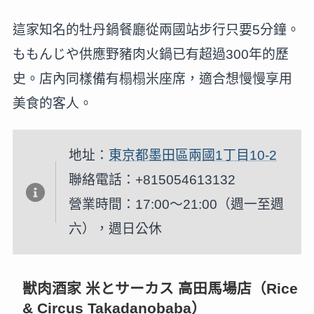
這家知名的牡丹鍋餐廳從兩國站步行只要5分鐘。
ももんじや供應野豬肉火鍋已有超過300年的歷
史。店內同樣備有榻榻米座席，適合想慢慢享用
美食的客人。
地址：
東京都墨田區兩國1丁目10-2
聯絡電話：+815054613132
營業時間：17:00～21:00（週一至週
六），週日公休
獣肉酒家 米とサーカス 高田馬場店（Rice
& Circus Takadanobaba）