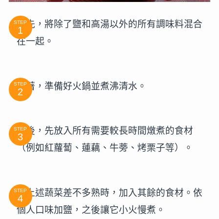
首先，將除了鹽和高湯以外的所有調味料混合
STEP
在一起。
接著，準備好火鍋並煮沸清水。
STEP
之後，先放入所有需要較長時間燉煮的食材
STEP
（例如紅蘿蔔、蓮藕、牛蒡、烤栗子等）。
當上述蔬菜差不多熟時，加入其餘的食材。依
STEP
個人口味加鹽，之後讓它小火慢煮。