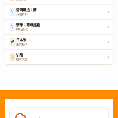
清酒釀造：醪
🍶
→
清酒百科
酒母：酵母起種
🍶
→
釀造基礎
日本米
🌾
→
主食指南
沾麵
🍜
→
麵食文化