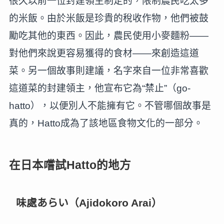
很久以前一位封建領主制定的，限制農民吃太多
的米飯。由於米飯是珍貴的稅收作物，他們被鼓
勵吃其他的東西。因此，農民使用小麥麵粉——
對他們來說更容易獲得的食材——來創造這道
菜。另一個故事則建議，名字來自一位非常喜歡
這道菜的封建領主，他宣布它為“禁止”（go-
hatto），以便別人不能擁有它。不管哪個故事是
真的，Hatto成為了該地區食物文化的一部分。
在日本嚐試Hatto的地方
味處あらい（Ajidokoro Arai）