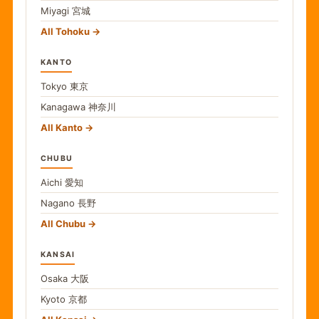
Miyagi
宮城
All Tohoku
KANTO
Tokyo
東京
Kanagawa
神奈川
All Kanto
CHUBU
Aichi
愛知
Nagano
長野
All Chubu
KANSAI
Osaka
大阪
Kyoto
京都