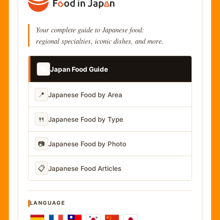
Your complete guide to Japanese food:
regional specialties, iconic dishes, and more.
📚
Japan Food Guide
📍
Japanese Food by Area
🍴
Japanese Food by Type
📷
Japanese Food by Photo
📋
Japanese Food Articles
LANGUAGE