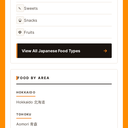
🍡
Sweets
🍘
Snacks
🍓
Fruits
→
View All Japanese Food Types
FOOD BY AREA
HOKKAIDO
Hokkaido
北海道
TOHOKU
Aomori
青森