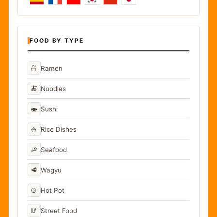
FOOD BY TYPE
🍜
Ramen
🍝
Noodles
🍣
Sushi
🍚
Rice Dishes
🦐
Seafood
🥩
Wagyu
🍲
Hot Pot
🥢
Street Food