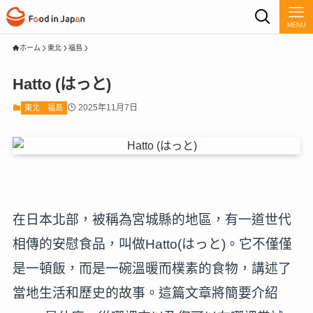
MENU
ホーム
東北
福島
Hatto (はっと)
2025年11月7日
東北
福島
在日本北部，被稱為宮城縣的地區，有一道世代
相傳的安慰食品，叫做Hatto(はっと)。它不僅僅
是一頓飯，而是一碗溫暖而樸素的食物，講述了
當地生活和歷史的故事。這篇文章將簡要介紹