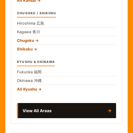
All Kansai
CHUGOKU / SHIKOKU
Hiroshima
広島
Kagawa
香川
Chugoku
Shikoku
KYUSHU & OKINAWA
Fukuoka
福岡
Okinawa
沖縄
All Kyushu
→
View All Areas