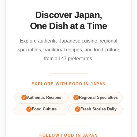
Discover Japan,
One Dish at a Time
Explore authentic Japanese cuisine, regional
specialties, traditional recipes, and food culture
from all 47 prefectures.
EXPLORE WITH FOOD IN JAPAN
✓
Authentic Recipes
✓
Regional Specialties
✓
Food Culture
✓
Fresh Stories Daily
FOLLOW FOOD IN JAPAN