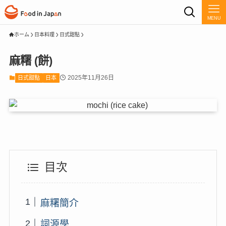
MENU
ホーム
日本料理
日式甜點
麻糬 (餅)
2025年11月26日
日式甜點
日本
目次
麻糬簡介
詞源學