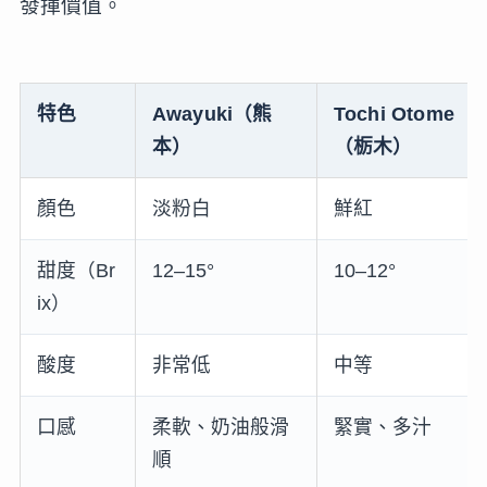
發揮價值。
特色
Awayuki（熊
Tochi Otome
本）
（栃木）
顏色
淡粉白
鮮紅
甜度（Br
12–15°
10–12°
ix）
酸度
非常低
中等
口感
柔軟、奶油般滑
緊實、多汁
順