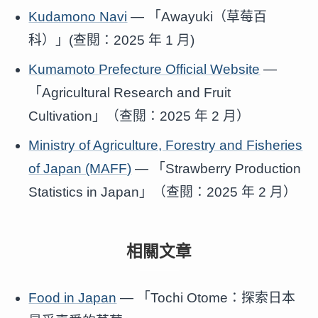
Kudamono Navi
— 「Awayuki（草莓百
科）」(查閱：2025 年 1 月)
Kumamoto Prefecture Official Website
—
「Agricultural Research and Fruit
Cultivation」（查閱：2025 年 2 月）
Ministry of Agriculture, Forestry and Fisheries
of Japan (MAFF)
— 「Strawberry Production
Statistics in Japan」（查閱：2025 年 2 月）
相關文章
Food in Japan
— 「Tochi Otome：探索日本