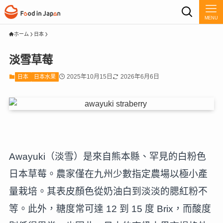
MENU
ホーム
日本
淡雪草莓
2025年10月15日
2026年6月6日
日本
日本水果
Awayuki（淡雪）是來自熊本縣、罕見的白粉色
日本草莓。農家僅在九州少數指定農場以極小產
量栽培。其表皮顏色從奶油白到淡淡的腮紅粉不
等。此外，糖度常可達 12 到 15 度 Brix，而酸度