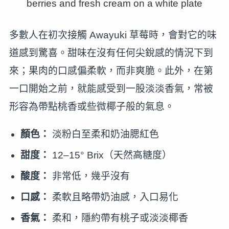
多數人在初次接觸 Awayuki 草莓時，會對它的味
道感到驚喜。甜味在沒有任何尖銳感的情況下到
來；果肉的口感偏柔軟，而非爽脆。此外，在第
一口開始之前，就能感受到一股淡淡香氣，常被
形容為帶點桃香或些微椰子般的氣息。
顏色：
淡粉白至柔和奶油腮紅色
甜度：
12–15° Brix（天然高糖度）
酸度：
非常低，幾乎沒有
口感：
柔軟且略帶奶油感，入口易化
香氣：
柔和，隱約帶有桃子或淡淡椰香