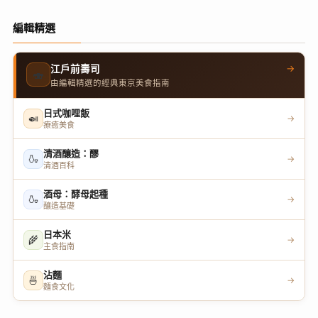
編輯精選
→
江戶前壽司
🍣
由編輯精選的經典東京美食指南
日式咖哩飯
🍛
→
療癒美食
清酒釀造：醪
🍶
→
清酒百科
酒母：酵母起種
🍶
→
釀造基礎
日本米
🌾
→
主食指南
沾麵
🍜
→
麵食文化