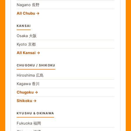
Nagano
長野
All Chubu
KANSAI
Osaka
大阪
Kyoto
京都
All Kansai
CHUGOKU / SHIKOKU
Hiroshima
広島
Kagawa
香川
Chugoku
Shikoku
KYUSHU & OKINAWA
Fukuoka
福岡