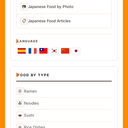
📷
Japanese Food by Photo
📋
Japanese Food Articles
LANGUAGE
FOOD BY TYPE
🍜
Ramen
🍝
Noodles
🍣
Sushi
🍚
Rice Dishes