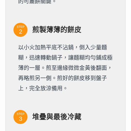
的可麗餅關鍵。
STEP
煎製薄薄的餅皮
以小火加熱平底不沾鍋，倒入少量麵
糊，迅速轉動鍋子，讓麵糊均勻鋪成極
薄的一層。煎至邊緣微微金黃後翻面，
再略煎另一側。煎好的餅皮移到盤子
上，完全放涼備用。
STEP
堆疊與最後冷藏