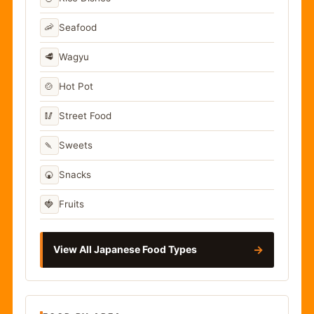
🦐
Seafood
🥩
Wagyu
🍲
Hot Pot
🥢
Street Food
🍡
Sweets
🍘
Snacks
🍓
Fruits
→
View All Japanese Food Types