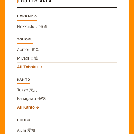
FOOD BY AREA
HOKKAIDO
Hokkaido
北海道
TOHOKU
Aomori
青森
Miyagi
宮城
All Tohoku
KANTO
Tokyo
東京
Kanagawa
神奈川
All Kanto
CHUBU
Aichi
愛知