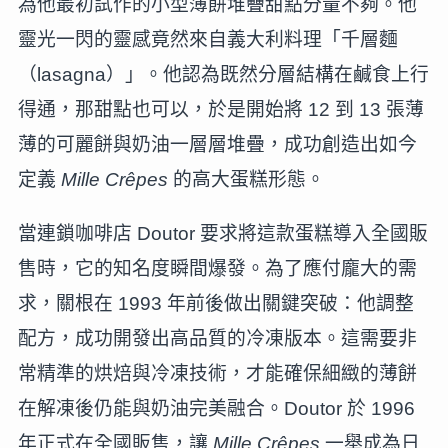
為他最初試作的小型薄餅堆疊甜點分量不夠。他
靈光一閃的靈感竟然來自義大利料理「千層麵
（lasagna）」。他認為既然分層結構在鹹食上行
得通，那甜點也可以，於是開始將 12 到 13 張薄
薄的可麗餅與奶油一層層堆疊，成功創造出如今
定義
Mille Crêpes
的高大蛋糕形態。
當連鎖咖啡店 Doutor 要求將這款蛋糕導入全國販
售時，它的知名度瞬間爆發。為了應付龐大的需
求，關根在 1993 年前後做出關鍵突破：他調整
配方，成功開發出高品質的冷凍版本。這需要非
常精準的烘焙與冷凍技術，才能確保細緻的薄餅
在解凍後仍能與奶油完美融合。Doutor 於 1996
年正式在全國販售，讓
Mille Crêpes
一舉成為日