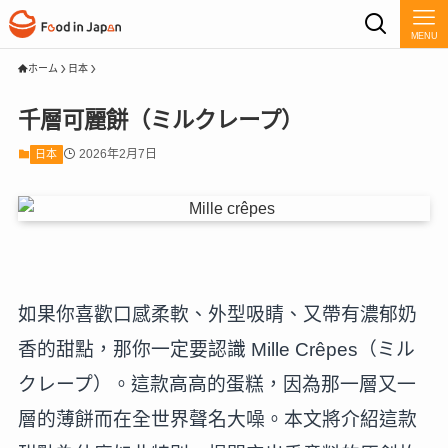
MENU
ホーム
日本
千層可麗餅（ミルクレープ）
2026年2月7日
日本
如果你喜歡口感柔軟、外型吸睛、又帶有濃郁奶
香的甜點，那你一定要認識 Mille Crêpes（ミル
クレープ）。這款高高的蛋糕，因為那一層又一
層的薄餅而在全世界聲名大噪。本文將介紹這款