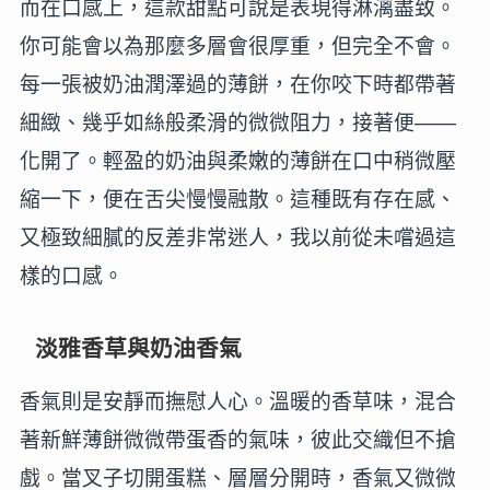
而在口感上，這款甜點可說是表現得淋漓盡致。
你可能會以為那麼多層會很厚重，但完全不會。
每一張被奶油潤澤過的薄餅，在你咬下時都帶著
細緻、幾乎如絲般柔滑的微微阻力，接著便——
化開了。輕盈的奶油與柔嫩的薄餅在口中稍微壓
縮一下，便在舌尖慢慢融散。這種既有存在感、
又極致細膩的反差非常迷人，我以前從未嚐過這
樣的口感。
淡雅香草與奶油香氣
香氣則是安靜而撫慰人心。溫暖的香草味，混合
著新鮮薄餅微微帶蛋香的氣味，彼此交織但不搶
戲。當叉子切開蛋糕、層層分開時，香氣又微微