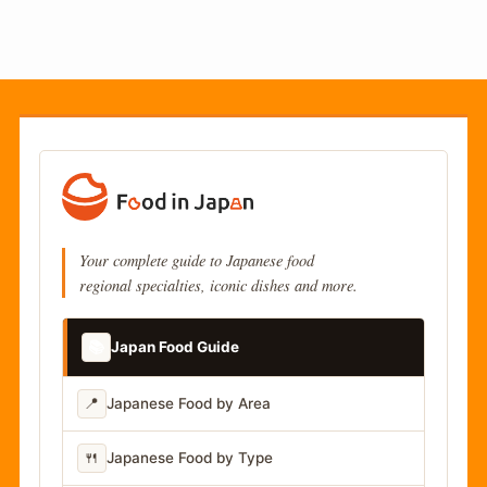
Your complete guide to Japanese food
regional specialties, iconic dishes and more.
📚
Japan Food Guide
📍
Japanese Food by Area
🍴
Japanese Food by Type