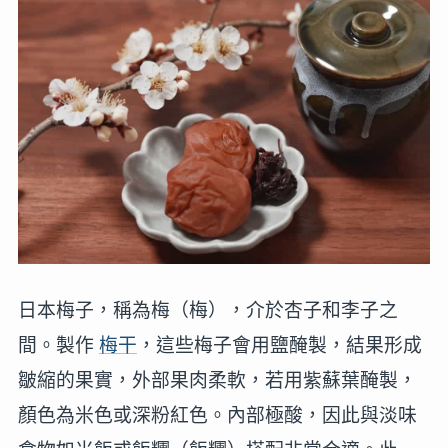
日本梅子，稱為梅（梅），介於杏子和李子之
間。製作
梅干
，這些梅子會用鹽醃製，結果形成
皺縮的果實，外部果肉柔軟，若用紫蘇葉醃製，
顏色為米色或深粉紅色。內部極酸，因此與淡味