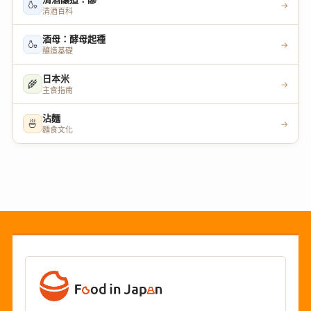
🍶
→
清酒百科
酒母：酵母起種
🍶
→
釀造基礎
日本米
🌾
→
主食指南
沾麵
🍜
→
麵食文化