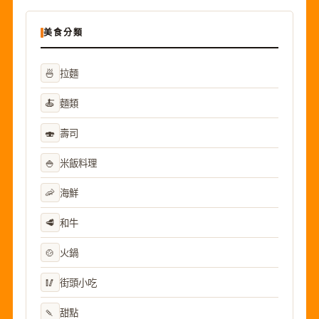
美食分類
🍜
拉麵
🍝
麵類
🍣
壽司
🍚
米飯料理
🦐
海鮮
🥩
和牛
🍲
火鍋
🥢
街頭小吃
🍡
甜點