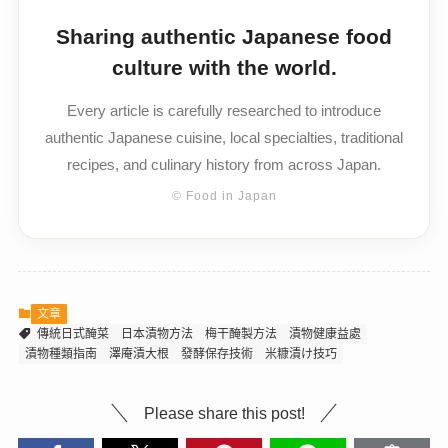
Sharing authentic Japanese food
culture with the world.
Every article is carefully researched to introduce
authentic Japanese cuisine, local specialties, traditional
recipes, and culinary history from across Japan.
© Food in Japan
文章
傳統日式醃菜
日本漬物方法
梅干醃製方法
漬物健康益處
漬物種類指南
澤庵漬大根
發酵保存技術
米糠漬け技巧
Please share this post!