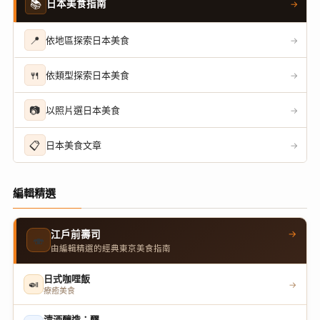
📚
日本美食指南
→
📍
依地區探索日本美食
→
🍴
依類型探索日本美食
→
📷
以照片選日本美食
→
📋
日本美食文章
→
編輯精選
→
江戶前壽司
🍣
由編輯精選的經典東京美食指南
日式咖哩飯
🍛
→
療癒美食
清酒釀造：醪