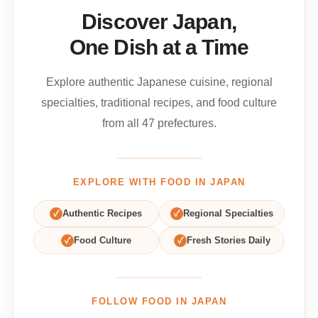
Discover Japan,
One Dish at a Time
Explore authentic Japanese cuisine, regional
specialties, traditional recipes, and food culture
from all 47 prefectures.
EXPLORE WITH FOOD IN JAPAN
✓
Authentic Recipes
✓
Regional Specialties
✓
Food Culture
✓
Fresh Stories Daily
FOLLOW FOOD IN JAPAN