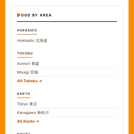
FOOD BY AREA
HOKKAIDO
Hokkaido
北海道
TOHOKU
Aomori
青森
Miyagi
宮城
All Tohoku
KANTO
Tokyo
東京
Kanagawa
神奈川
All Kanto