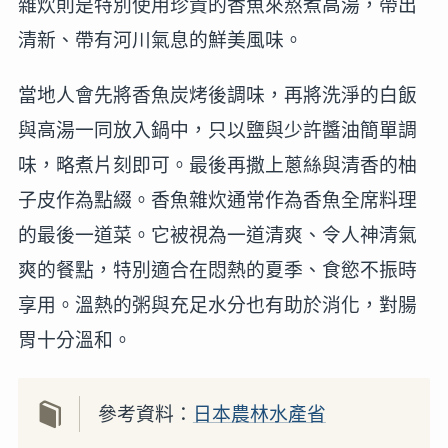
雜炊則是特別使用珍貴的香魚來熬煮高湯，帶出
清新、帶有河川氣息的鮮美風味。
當地人會先將香魚炭烤後調味，再將洗淨的白飯
與高湯一同放入鍋中，只以鹽與少許醬油簡單調
味，略煮片刻即可。最後再撒上蔥絲與清香的柚
子皮作為點綴。香魚雜炊通常作為香魚全席料理
的最後一道菜。它被視為一道清爽、令人神清氣
爽的餐點，特別適合在悶熱的夏季、食慾不振時
享用。溫熱的粥與充足水分也有助於消化，對腸
胃十分溫和。
參考資料：
日本農林水產省