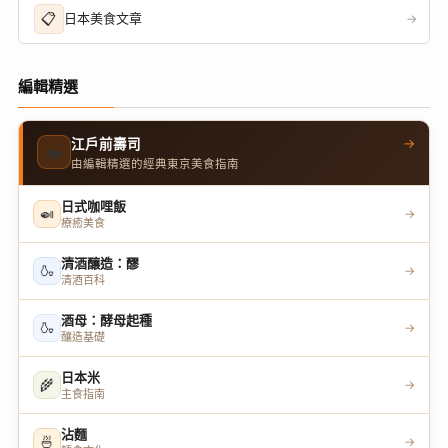
📋
日本美食文章
→
編輯精選
→
江戶前壽司
🍣
由編輯精選的經典東京美食指南
日式咖哩飯
🍛
→
療癒美食
清酒釀造：醪
🍶
→
清酒百科
酒母：酵母起種
🍶
→
釀造基礎
日本米
🌾
→
主食指南
沾麵
🍜
→