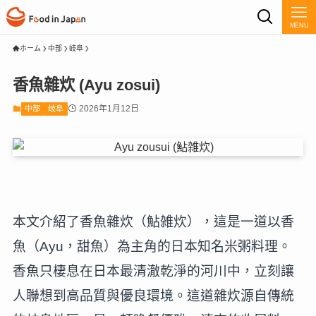
MENU
ホーム
中部
岐阜
香魚雜炊 (Ayu zosui)
2026年1月12日
中部
岐阜
本文介紹了香魚雜炊（鮎雑炊），這是一道以香
魚（Ayu，甜魚）為主角的日本知名米粥料理。
香魚只棲息在日本最清澈乾淨的河川中，立刻讓
人聯想到高品質與優良環境。這道雜炊源自傳統