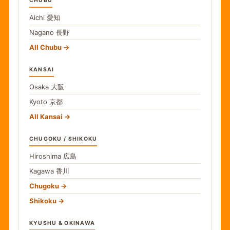
CHUBU
Aichi
愛知
Nagano
長野
All Chubu
KANSAI
Osaka
大阪
Kyoto
京都
All Kansai
CHUGOKU / SHIKOKU
Hiroshima
広島
Kagawa
香川
Chugoku
Shikoku
KYUSHU & OKINAWA