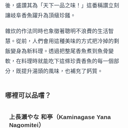
後，盛讚其為「天下一品之味！」這番稱讚立刻
讓岐阜香魚躍升為頂級珍饈。
雜炊的作法同時也象徵著聰明不浪費的生活智
慧。從前，人們會用這種美味的方式把冷掉的剩
飯變身為新料理。透過把整尾香魚煮到魚骨變
軟，在料理時就能吃下這條珍貴香魚的每一個部
分，既提升湯頭的風味，也補充了鈣質。
哪裡可以品嚐？
上長瀨やな 和亭（Kaminagase Yana
Nagomitei）