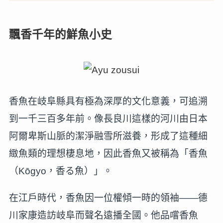
飄香千年的鮮魚小史
香魚在岐阜縣具有極為深厚的文化意義，可追溯
到一千三百多年前。像長良川這樣的河川由日本
阿爾卑斯山脈的潔淨融雪所滋養，形成了這種細
緻魚類的理想棲息地，因此香魚又被稱為「香魚
（Kōgyo，香る魚）」。
在江戶時代，香魚因一位權傾一時的領袖——德
川家康造訪岐阜而聲名遠播全國。他品嚐香魚