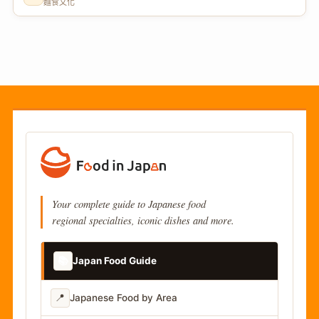
麵食文化
Your complete guide to Japanese food
regional specialties, iconic dishes and more.
📚
Japan Food Guide
📍
Japanese Food by Area