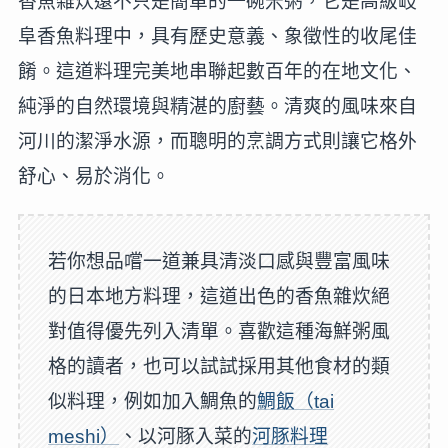
香魚雜炊遠不只是簡單的一碗米粥，它是高級岐
阜香魚料理中，具有歷史意義、象徵性的收尾佳
餚。這道料理完美地串聯起數百年的在地文化、
純淨的自然環境與精湛的廚藝。清爽的風味來自
河川的潔淨水源，而聰明的烹調方式則讓它格外
舒心、易於消化。
若你想品嚐一道兼具清淡口感與豐富風味
的日本地方料理，這道出色的香魚雜炊絕
對值得優先列入清單。喜歡這種海鮮粥風
格的讀者，也可以試試採用其他食材的類
似料理，例如加入鯛魚的
鯛飯（tai
meshi）
、以河豚入菜的
河豚料理