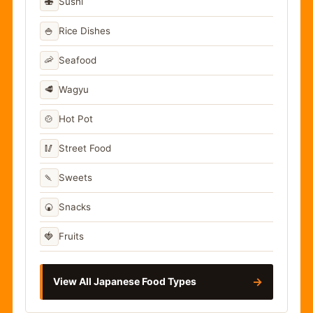
🍣
Sushi
🍚
Rice Dishes
🦐
Seafood
🥩
Wagyu
🍲
Hot Pot
🥢
Street Food
🍡
Sweets
🍘
Snacks
🍓
Fruits
→
View All Japanese Food Types