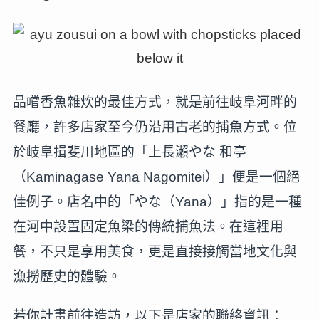
品嚐香魚雜炊的最佳方式，就是前往岐阜河畔的
餐廳，許多店家至今仍沿用古老的捕魚方式。位
於岐阜揖斐川地區的「上長瀨やな 和亭
（Kaminagase Yana Nagomitei）」便是一個絕
佳例子。店名中的「やな（Yana）」指的是一種
在河中設置固定魚梁的傳統捕魚法。在這裡用
餐，不只是享用美食，更是直接接觸當地文化與
漁撈歷史的體驗。
若你計畫前往造訪，以下是店家的聯絡資訊：