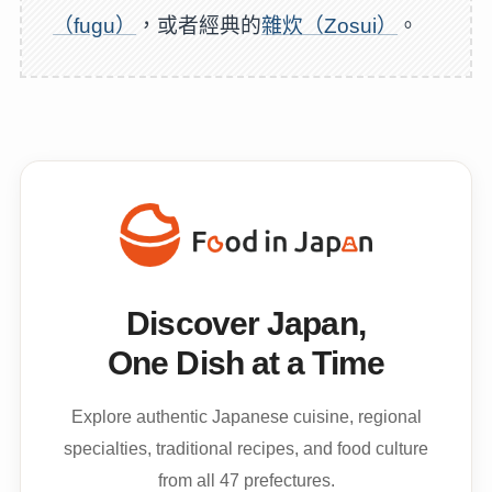
（fugu）
，或者經典的
雜炊（Zosui）
。
Discover Japan,
One Dish at a Time
Explore authentic Japanese cuisine, regional
specialties, traditional recipes, and food culture
from all 47 prefectures.