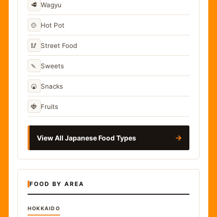
🥩
Wagyu
🍲
Hot Pot
🥢
Street Food
🍡
Sweets
🍘
Snacks
🍓
Fruits
→
View All Japanese Food Types
FOOD BY AREA
HOKKAIDO