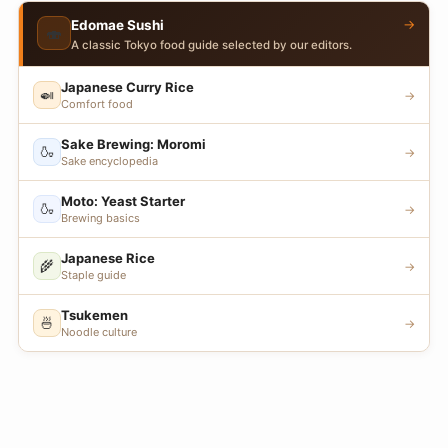
→
Edomae Sushi
🍣
A classic Tokyo food guide selected by our editors.
Japanese Curry Rice
🍛
→
Comfort food
Sake Brewing: Moromi
🍶
→
Sake encyclopedia
Moto: Yeast Starter
🍶
→
Brewing basics
Japanese Rice
🌾
→
Staple guide
Tsukemen
🍜
→
Noodle culture