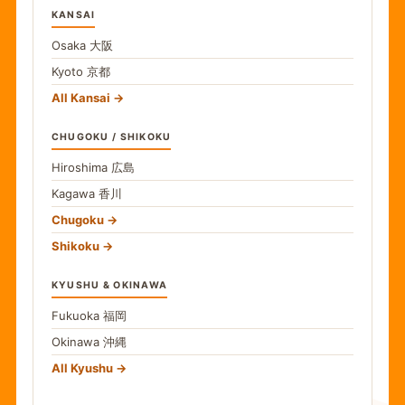
KANSAI
Osaka
大阪
Kyoto
京都
All Kansai
CHUGOKU / SHIKOKU
Hiroshima
広島
Kagawa
香川
Chugoku
Shikoku
KYUSHU & OKINAWA
Fukuoka
福岡
Okinawa
沖縄
All Kyushu