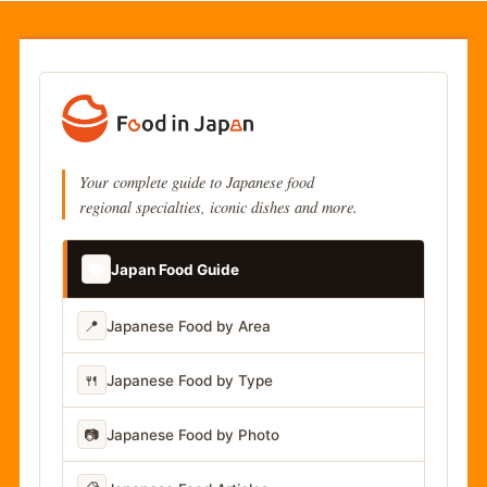
Your complete guide to Japanese food
regional specialties, iconic dishes and more.
📚
Japan Food Guide
📍
Japanese Food by Area
🍴
Japanese Food by Type
📷
Japanese Food by Photo