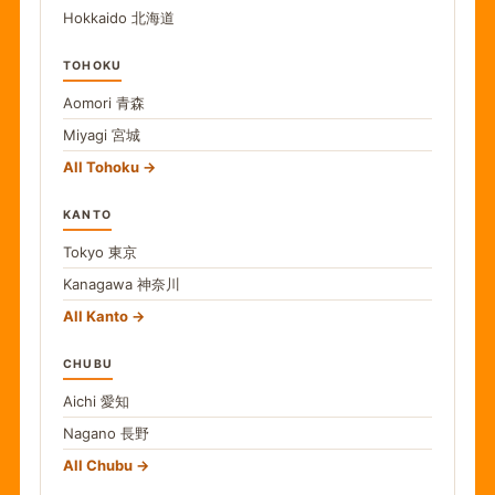
Hokkaido
北海道
TOHOKU
Aomori
青森
Miyagi
宮城
All Tohoku
KANTO
Tokyo
東京
Kanagawa
神奈川
All Kanto
CHUBU
Aichi
愛知
Nagano
長野
All Chubu