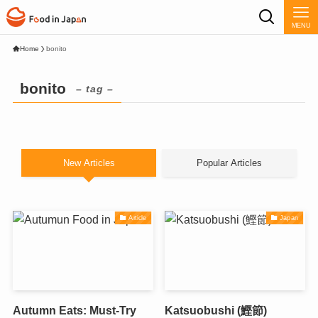
MENU
Home
bonito
bonito
– tag –
New Articles
Popular Articles
Article
Japan
Autumn Eats: Must-Try
Katsuobushi (鰹節)