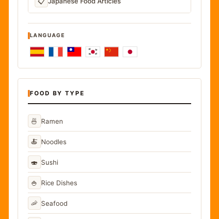
📋
Japanese Food Articles
LANGUAGE
FOOD BY TYPE
🍜
Ramen
🍝
Noodles
🍣
Sushi
🍚
Rice Dishes
🦐
Seafood