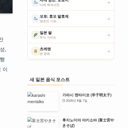
사케 양조: 모로미
🍶
→
사케 백과사전
모토: 효모 발효제
🍶
→
양조의 기초
일본 쌀
🌾
→
만
주식 가이드
성,
츠케멘
🍜
→
면 문화
여행
 이
새 일본 음식 포스트
가라시 멘타이코 (辛子明太子)
2026년 8월 7일
후지노미야 야키소바 (富士宮や
きそば)