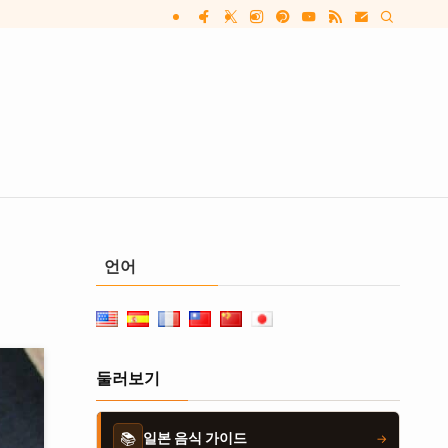
언어
둘러보기
📚
일본 음식 가이드
→