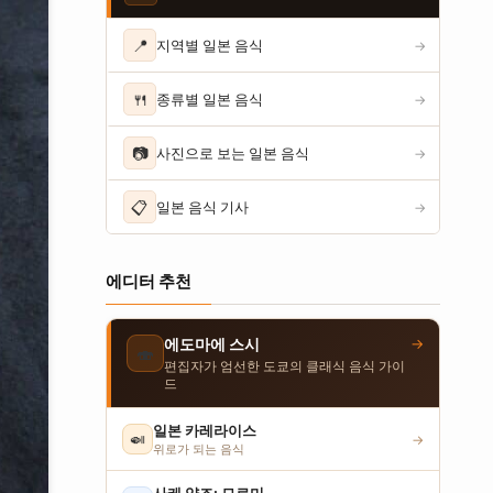
📍
지역별 일본 음식
→
🍴
종류별 일본 음식
→
📷
사진으로 보는 일본 음식
→
📋
일본 음식 기사
→
에디터 추천
→
에도마에 스시
🍣
편집자가 엄선한 도쿄의 클래식 음식 가이
드
일본 카레라이스
🍛
→
위로가 되는 음식