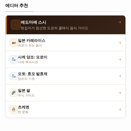
에디터 추천
→
에도마에 스시
🍣
편집자가 엄선한 도쿄의 클래식 음식 가이드
일본 카레라이스
🍛
→
위로가 되는 음식
사케 양조: 모로미
🍶
→
사케 백과사전
모토: 효모 발효제
🍶
→
양조의 기초
일본 쌀
🌾
→
주식 가이드
츠케멘
🍜
→
면 문화