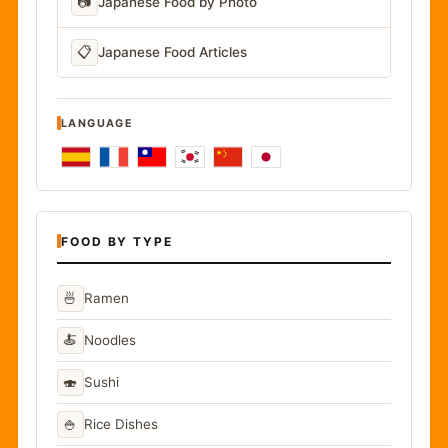
📷
Japanese Food by Photo
📋
Japanese Food Articles
LANGUAGE
FOOD BY TYPE
🍜
Ramen
🍝
Noodles
🍣
Sushi
🍚
Rice Dishes