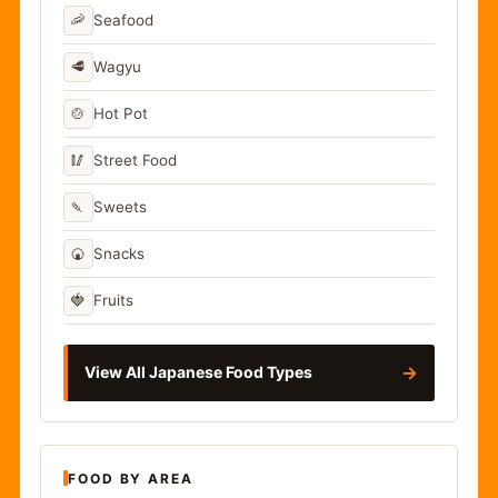
🦐
Seafood
🥩
Wagyu
🍲
Hot Pot
🥢
Street Food
🍡
Sweets
🍘
Snacks
🍓
Fruits
→
View All Japanese Food Types
FOOD BY AREA