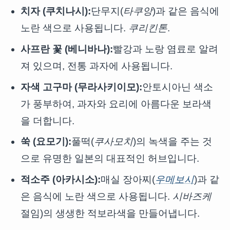
치자 (쿠치나시):
단무지(
타쿠앙
)과 같은 음식에
노란 색으로 사용됩니다.
쿠리킨톤
.
사프란 꽃 (베니바나):
빨강과 노랑 염료로 알려
져 있으며, 전통 과자에 사용됩니다.
자색 고구마 (무라사키이모):
안토시아닌 색소
가 풍부하여, 과자와 요리에 아름다운 보라색
을 더합니다.
쑥 (요모기):
풀떡(
쿠사모치
)의 녹색을 주는 것
으로 유명한 일본의 대표적인 허브입니다.
적소주 (아카시소):
매실 장아찌(
우메보시
)과 같
은 음식에 노란 색으로 사용됩니다.
시바즈케
절임)의 생생한 적보라색을 만들어냅니다.