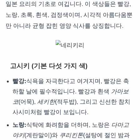
일본 요리의 기초로 여깁니다. 이 색상들은 빨강,
노랑, 초록, 흰색, 검정색이며, 시각적 아름다움뿐
만 아니라 균형 잡힌 영양 식사를 상징합니다.
고시키 (기본 다섯 가지 색)
빨강:
식욕을 자극한다고 여겨지며, 빨강은 축
하할 날에 필수적입니다. 빨강과 흰색
가마보
코
(어묵),
세키한
(적두밥), 그리고 신선한 참치
사시미처럼 빨강이 보입니다.
노랑:
식탁에 화려함을 더하며, 노랑은
다마고
야키
(계란말이)와
쿠리킨톤
(설탕에 절인 밤과