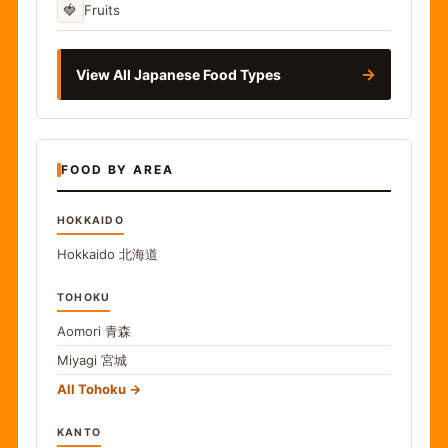
🍓
Fruits
→
View All Japanese Food Types
FOOD BY AREA
HOKKAIDO
Hokkaido
北海道
TOHOKU
Aomori
青森
Miyagi
宮城
All Tohoku
KANTO