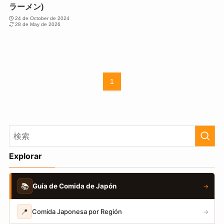
ラーメン)
24 de October de 2024
28 de May de 2026
1
Explorar
📚
Guía de Comida de Japón
→
📍
Comida Japonesa por Región
→