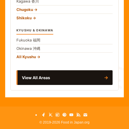
Kagawa
香川
Chugoku
Shikoku
KYUSHU & OKINAWA
Fukuoka
福岡
Okinawa
沖縄
食
All Kyushu
→
View All Areas
©
2019-2026 Food in Japan.org