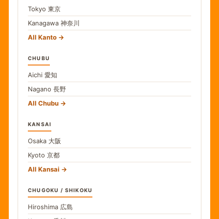
Tokyo
東京
Kanagawa
神奈川
All Kanto
CHUBU
Aichi
愛知
Nagano
長野
All Chubu
KANSAI
Osaka
大阪
Kyoto
京都
All Kansai
CHUGOKU / SHIKOKU
Hiroshima
広島