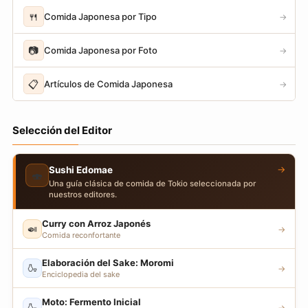
🍴
Comida Japonesa por Tipo
→
📷
Comida Japonesa por Foto
→
📋
Artículos de Comida Japonesa
→
Selección del Editor
→
Sushi Edomae
🍣
Una guía clásica de comida de Tokio seleccionada por
nuestros editores.
Curry con Arroz Japonés
🍛
→
Comida reconfortante
Elaboración del Sake: Moromi
🍶
→
Enciclopedia del sake
Moto: Fermento Inicial
🍶
→