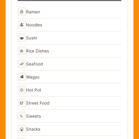
🍜
Ramen
🍝
Noodles
🍣
Sushi
🍚
Rice Dishes
🦐
Seafood
🥩
Wagyu
🍲
Hot Pot
🥢
Street Food
🍡
Sweets
🍘
Snacks