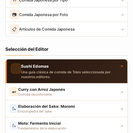
🍴
→
📷
Comida Japonesa por Foto
→
📋
Artículos de Comida Japonesa
→
Selección del Editor
→
Sushi Edomae
🍣
Una guía clásica de comida de Tokio seleccionada por
nuestros editores.
Curry con Arroz Japonés
🍛
→
Comida reconfortante
Elaboración del Sake: Moromi
🍶
→
Enciclopedia del sake
Moto: Fermento Inicial
🍶
→
Fundamentos de la elaboración