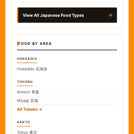
→
View All Japanese Food Types
FOOD BY AREA
HOKKAIDO
Hokkaido
北海道
TOHOKU
Aomori
青森
Miyagi
宮城
All Tohoku
KANTO
Tokyo
東京