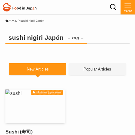
MENU
ホーム
sushi nigiri Japón
sushi nigiri Japón
– tag –
New Articles
Popular Articles
Mariscos japoneses
Sushi (寿司)