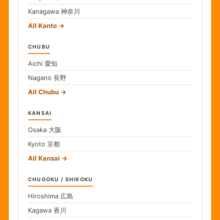
Kanagawa
神奈川
All Kanto
CHUBU
Aichi
愛知
Nagano
長野
All Chubu
KANSAI
Osaka
大阪
Kyoto
京都
All Kansai
CHUGOKU / SHIKOKU
Hiroshima
広島
Kagawa
香川