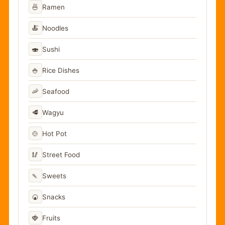
🍜
Ramen
🍝
Noodles
🍣
Sushi
🍚
Rice Dishes
🦐
Seafood
🥩
Wagyu
🍲
Hot Pot
🥢
Street Food
🍡
Sweets
🍘
Snacks
🍓
Fruits