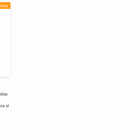
Tipos
ellas
sta el