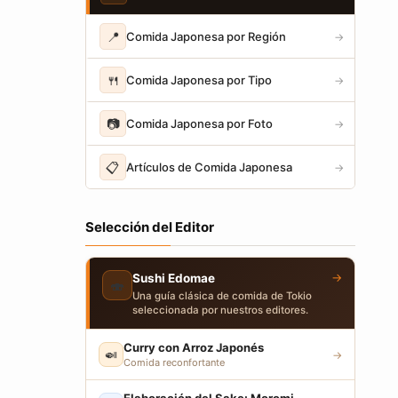
📍
Comida Japonesa por Región
→
🍴
Comida Japonesa por Tipo
→
📷
Comida Japonesa por Foto
→
📋
Artículos de Comida Japonesa
→
Selección del Editor
→
Sushi Edomae
🍣
Una guía clásica de comida de Tokio
seleccionada por nuestros editores.
Curry con Arroz Japonés
🍛
→
Comida reconfortante