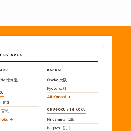
D BY AREA
AIDO
KANSAI
ido
北海道
Osaka
大阪
Kyoto
京都
KU
All Kansai
i
青森
CHUGOKU / SHIKOKU
i
宮城
ohoku
Hiroshima
広島
Kagawa
香川