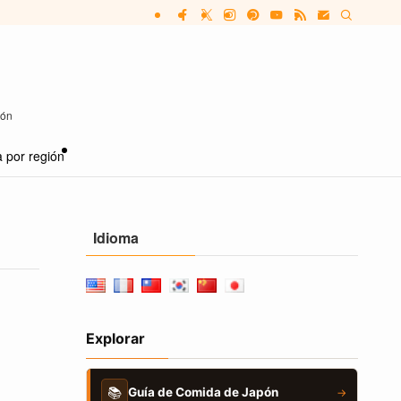
pón
 por región
Idioma
Explorar
📚
Guía de Comida de Japón
→