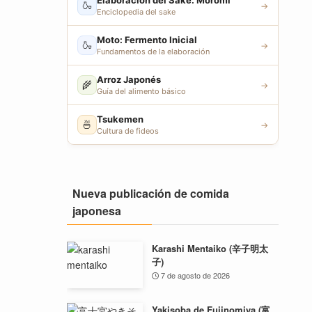
Elaboración del Sake: Moromi
🍶
→
Enciclopedia del sake
Moto: Fermento Inicial
🍶
→
Fundamentos de la elaboración
Arroz Japonés
🌾
→
Guía del alimento básico
Tsukemen
🍜
→
Cultura de fideos
Nueva publicación de comida
japonesa
Karashi Mentaiko (辛子明太
子)
7 de agosto de 2026
Yakisoba de Fujinomiya (富