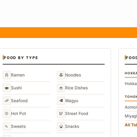
FOOD BY TYPE
FOO
HOKK
🍜
🍝
Ramen
Noodles
Hokka
🍣
🍚
Sushi
Rice Dishes
TOHO
🦐
🥩
Seafood
Wagyu
Aomor
🍲
🥢
Hot Pot
Street Food
Miyag
All T
🍡
🍘
Sweets
Snacks