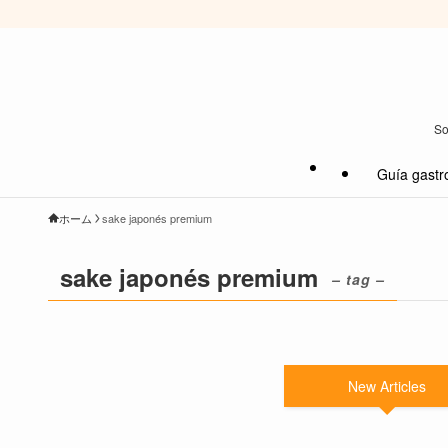
So
Guía gastr
ホーム
sake japonés premium
sake japonés premium
– tag –
New Articles