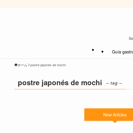
So
Guía gastr
ホーム
postre japonés de mochi
postre japonés de mochi
– tag –
New Articles