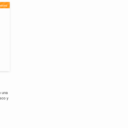
neses
n una
sco y