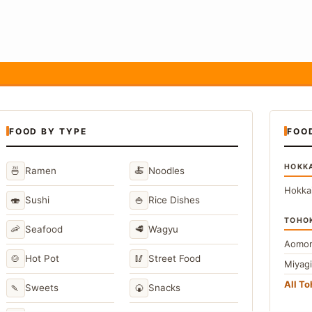
FOOD BY TYPE
FOO
HOKK
🍜
🍝
Ramen
Noodles
Hokka
🍣
🍚
Sushi
Rice Dishes
TOHO
🦐
🥩
Seafood
Wagyu
Aomor
🍲
🥢
Hot Pot
Street Food
Miyag
All T
🍡
🍘
Sweets
Snacks