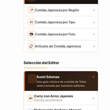
📍
Comida Japonesa por Región
→
🍴
Comida Japonesa por Tipo
→
📷
Comida Japonesa por Foto
→
📋
Artículos de Comida Japonesa
→
Selección del Editor
→
Sushi Edomae
🍣
Una guía clásica de comida de Tokio
seleccionada por nuestros editores.
Curry con Arroz Japonés
🍛
→
Comida reconfortante