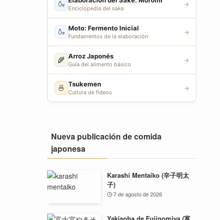
Elaboración del Sake: Moromi
🍶
→
Enciclopedia del sake
Moto: Fermento Inicial
🍶
→
Fundamentos de la elaboración
Arroz Japonés
🌾
→
Guía del alimento básico
Tsukemen
🍜
→
Cultura de fideos
Nueva publicación de comida
japonesa
Karashi Mentaiko (辛子明太
子)
7 de agosto de 2026
Yakisoba de Fujinomiya (富