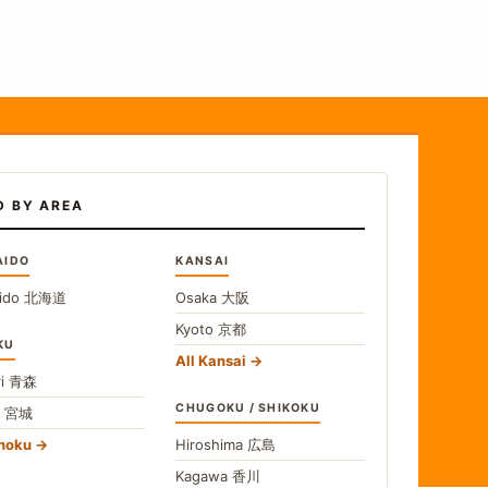
D BY AREA
AIDO
KANSAI
ido
北海道
Osaka
大阪
Kyoto
京都
KU
All Kansai
i
青森
CHUGOKU / SHIKOKU
i
宮城
ohoku
Hiroshima
広島
Kagawa
香川