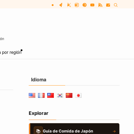
pón
 por región
Idioma
Explorar
📚
Guía de Comida de Japón
→