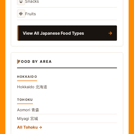
🍘
Snacks
🍓
Fruits
→
View All Japanese Food Types
FOOD BY AREA
HOKKAIDO
Hokkaido
北海道
TOHOKU
Aomori
青森
Miyagi
宮城
All Tohoku