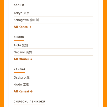
KANTO
Tokyo
東京
Kanagawa
神奈川
All Kanto
CHUBU
Aichi
愛知
Nagano
長野
All Chubu
KANSAI
Osaka
大阪
Kyoto
京都
All Kansai
CHUGOKU / SHIKOKU