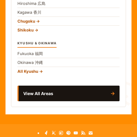
Hiroshima
広島
Kagawa
香川
Chugoku
Shikoku
KYUSHU & OKINAWA
Fukuoka
福岡
Okinawa
沖縄
食
All Kyushu
→
View All Areas