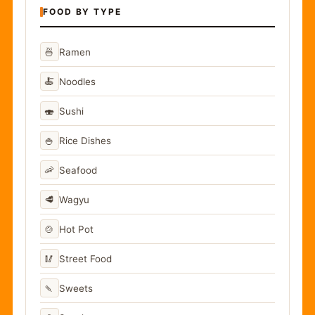
FOOD BY TYPE
🍜
Ramen
🍝
Noodles
🍣
Sushi
🍚
Rice Dishes
🦐
Seafood
🥩
Wagyu
🍲
Hot Pot
🥢
Street Food
🍡
Sweets