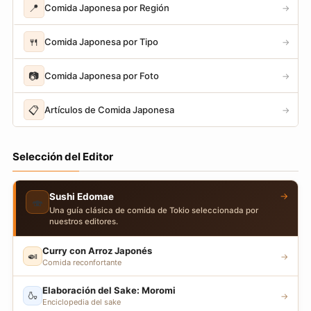
📍
Comida Japonesa por Región
→
🍴
Comida Japonesa por Tipo
→
📷
Comida Japonesa por Foto
→
📋
Artículos de Comida Japonesa
→
Selección del Editor
→
Sushi Edomae
🍣
Una guía clásica de comida de Tokio seleccionada por
nuestros editores.
Curry con Arroz Japonés
🍛
→
Comida reconfortante
Elaboración del Sake: Moromi
🍶
→
Enciclopedia del sake