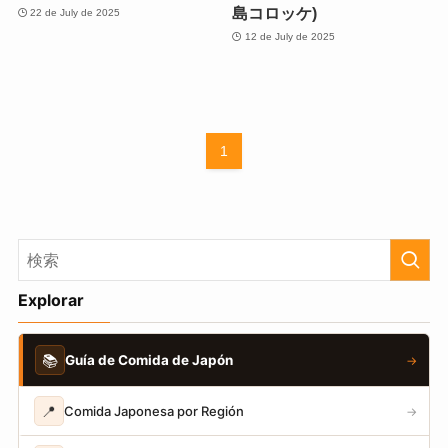
島コロッケ)
22 de July de 2025
12 de July de 2025
1
Explorar
📚
Guía de Comida de Japón
→
📍
Comida Japonesa por Región
→