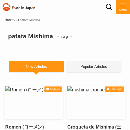
MENU
ホーム
patata Mishima
patata Mishima
– tag –
New Articles
Popular Articles
Nagano
Shizuoka
Romen (ローメン)
Croqueta de Mishima (三