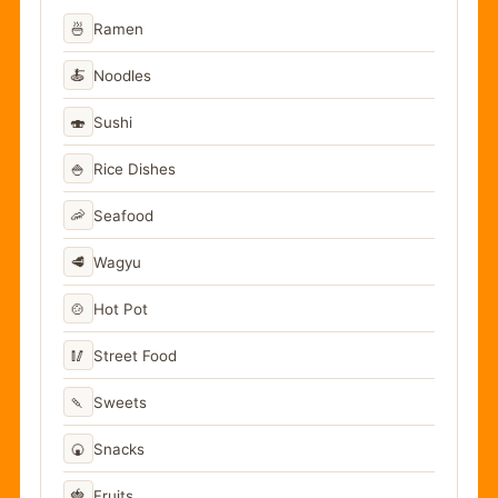
🍜
Ramen
🍝
Noodles
🍣
Sushi
🍚
Rice Dishes
🦐
Seafood
🥩
Wagyu
🍲
Hot Pot
🥢
Street Food
🍡
Sweets
🍘
Snacks
🍓
Fruits