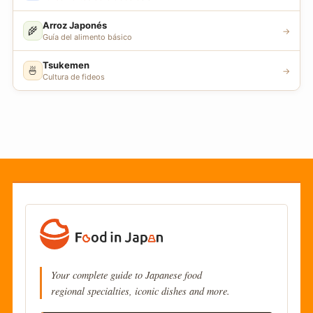
Arroz Japonés
🌾
→
Guía del alimento básico
Tsukemen
🍜
→
Cultura de fideos
Your complete guide to Japanese food
regional specialties, iconic dishes and more.