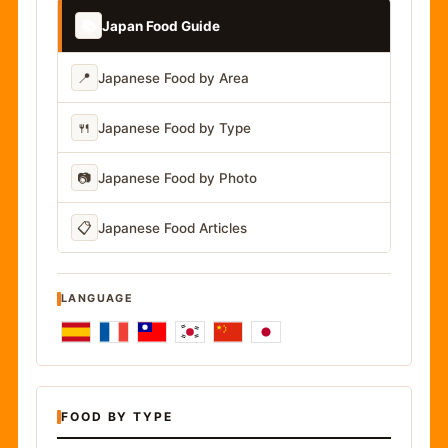
📚
Japan Food Guide
📍
Japanese Food by Area
🍴
Japanese Food by Type
📷
Japanese Food by Photo
📋
Japanese Food Articles
LANGUAGE
FOOD BY TYPE