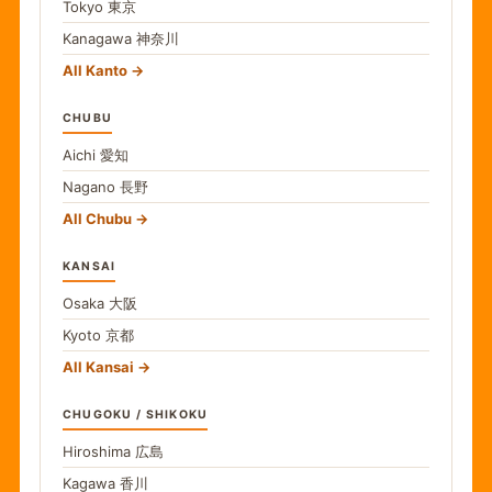
Tokyo
東京
Kanagawa
神奈川
All Kanto
CHUBU
Aichi
愛知
Nagano
長野
All Chubu
KANSAI
Osaka
大阪
Kyoto
京都
All Kansai
CHUGOKU / SHIKOKU
Hiroshima
広島
Kagawa
香川