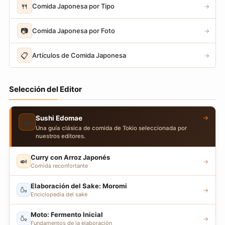
🍴
Comida Japonesa por Tipo
→
📷
Comida Japonesa por Foto
→
📋
Artículos de Comida Japonesa
→
Selección del Editor
→
Sushi Edomae
🍣
Una guía clásica de comida de Tokio seleccionada por
nuestros editores.
Curry con Arroz Japonés
🍛
→
Comida reconfortante
Elaboración del Sake: Moromi
🍶
→
Enciclopedia del sake
Moto: Fermento Inicial
🍶
→
Fundamentos de la elaboración