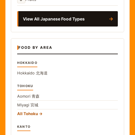
→
View All Japanese Food Types
FOOD BY AREA
HOKKAIDO
Hokkaido
北海道
TOHOKU
Aomori
青森
Miyagi
宮城
All Tohoku
KANTO