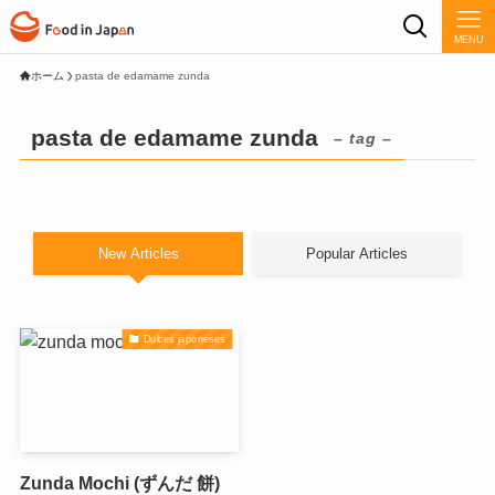
MENU
ホーム
pasta de edamame zunda
pasta de edamame zunda
– tag –
New Articles
Popular Articles
Dulces japoneses
Zunda Mochi (ずんだ 餅)