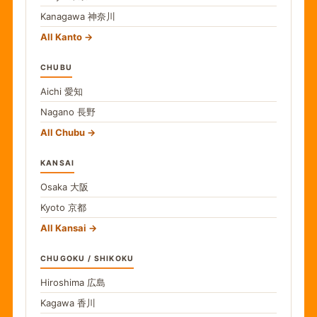
Kanagawa
神奈川
All Kanto
CHUBU
Aichi
愛知
Nagano
長野
All Chubu
KANSAI
Osaka
大阪
Kyoto
京都
All Kansai
CHUGOKU / SHIKOKU
Hiroshima
広島
Kagawa
香川