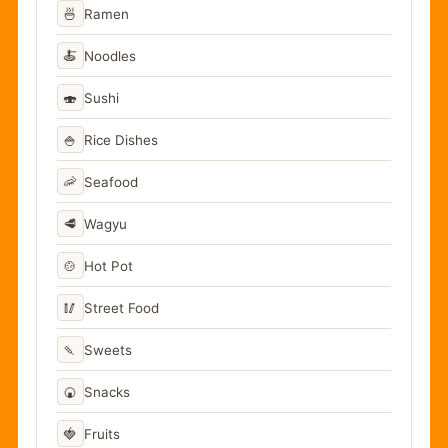
🍜
Ramen
🍝
Noodles
🍣
Sushi
🍚
Rice Dishes
🦐
Seafood
🥩
Wagyu
🍲
Hot Pot
🥢
Street Food
🍡
Sweets
🍘
Snacks
🍓
Fruits