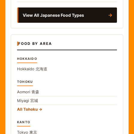
→
View All Japanese Food Types
FOOD BY AREA
HOKKAIDO
Hokkaido
北海道
TOHOKU
Aomori
青森
Miyagi
宮城
All Tohoku
KANTO
Tokyo
東京