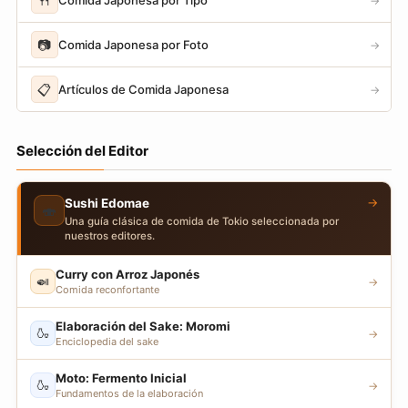
🍴
→
📷
Comida Japonesa por Foto
→
📋
Artículos de Comida Japonesa
→
Selección del Editor
→
Sushi Edomae
🍣
Una guía clásica de comida de Tokio seleccionada por
nuestros editores.
Curry con Arroz Japonés
🍛
→
Comida reconfortante
Elaboración del Sake: Moromi
🍶
→
Enciclopedia del sake
Moto: Fermento Inicial
🍶
→
Fundamentos de la elaboración