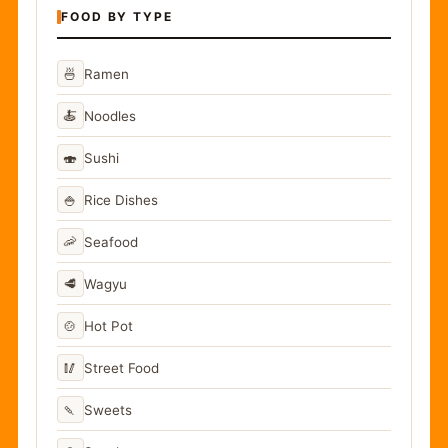
FOOD BY TYPE
🍜
Ramen
🍝
Noodles
🍣
Sushi
🍚
Rice Dishes
🦐
Seafood
🥩
Wagyu
🍲
Hot Pot
🥢
Street Food
🍡
Sweets