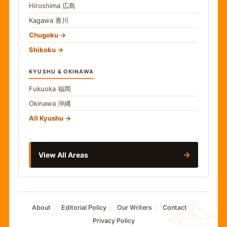
Hiroshima
広島
Kagawa
香川
Chugoku
Shikoku
KYUSHU & OKINAWA
Fukuoka
福岡
Okinawa
沖縄
All Kyushu
→
View All Areas
食
About
Editorial Policy
Our Writers
Contact
Privacy Policy