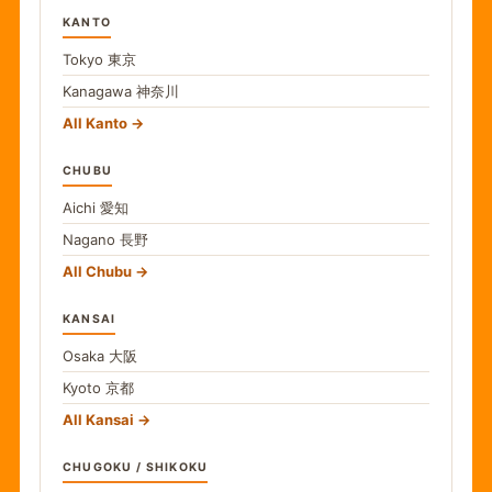
KANTO
Tokyo
東京
Kanagawa
神奈川
All Kanto
CHUBU
Aichi
愛知
Nagano
長野
All Chubu
KANSAI
Osaka
大阪
Kyoto
京都
All Kansai
CHUGOKU / SHIKOKU