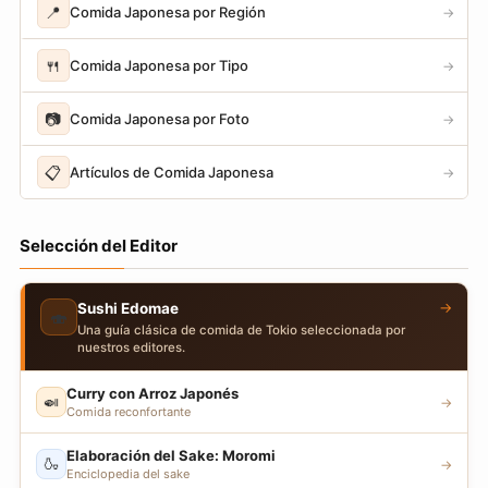
📍
Comida Japonesa por Región
→
🍴
Comida Japonesa por Tipo
→
📷
Comida Japonesa por Foto
→
📋
Artículos de Comida Japonesa
→
Selección del Editor
→
Sushi Edomae
🍣
Una guía clásica de comida de Tokio seleccionada por
nuestros editores.
Curry con Arroz Japonés
🍛
→
Comida reconfortante
Elaboración del Sake: Moromi
🍶
→
Enciclopedia del sake