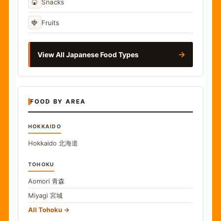
🍘
Snacks
🍓
Fruits
→
View All Japanese Food Types
FOOD BY AREA
HOKKAIDO
Hokkaido
北海道
TOHOKU
Aomori
青森
Miyagi
宮城
All Tohoku