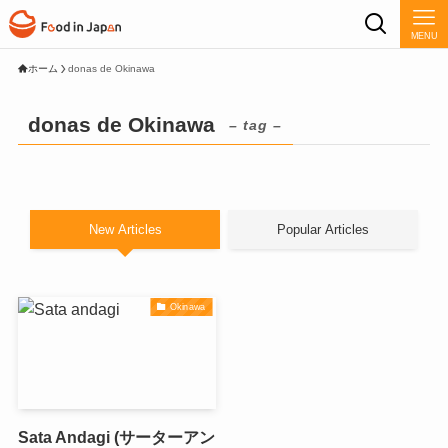
MENU
ホーム
donas de Okinawa
donas de Okinawa
– tag –
New Articles
Popular Articles
Okinawa
Sata Andagi (サーターアン