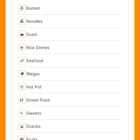
🍜
Ramen
🍝
Noodles
🍣
Sushi
🍚
Rice Dishes
🦐
Seafood
🥩
Wagyu
🍲
Hot Pot
🥢
Street Food
🍡
Sweets
🍘
Snacks
🍓
Fruits