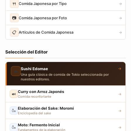
🍴
Comida Japonesa por Tipo
→
📷
Comida Japonesa por Foto
→
📋
Artículos de Comida Japonesa
→
Selección del Editor
→
Sushi Edomae
🍣
Una guía clásica de comida de Tokio seleccionada por
nuestros editores.
Curry con Arroz Japonés
🍛
→
Comida reconfortante
Elaboración del Sake: Moromi
🍶
→
Enciclopedia del sake
Moto: Fermento Inicial
🍶
→
Fundamentos de la elaboración