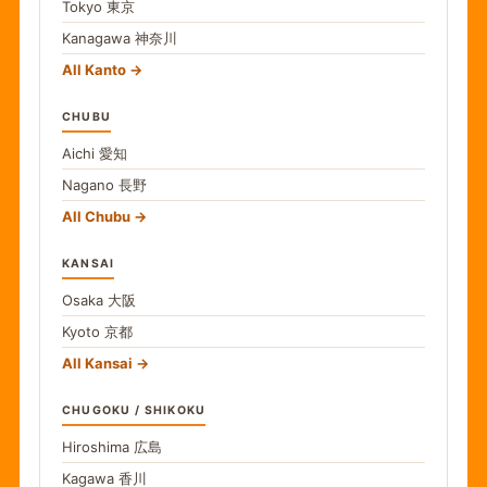
Tokyo
東京
Kanagawa
神奈川
All Kanto
CHUBU
Aichi
愛知
Nagano
長野
All Chubu
KANSAI
Osaka
大阪
Kyoto
京都
All Kansai
CHUGOKU / SHIKOKU
Hiroshima
広島
Kagawa
香川