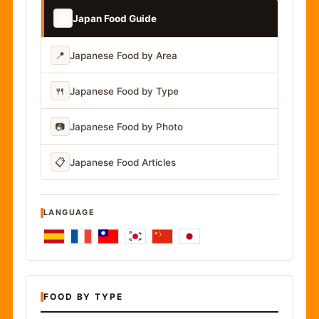
📚
Japan Food Guide
📍
Japanese Food by Area
🍴
Japanese Food by Type
📷
Japanese Food by Photo
📋
Japanese Food Articles
LANGUAGE
FOOD BY TYPE