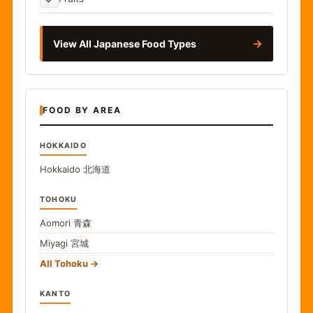
→
View All Japanese Food Types
FOOD BY AREA
HOKKAIDO
Hokkaido
北海道
TOHOKU
Aomori
青森
Miyagi
宮城
All Tohoku
KANTO