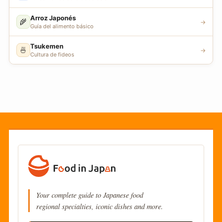
Arroz Japonés
🌾
→
Guía del alimento básico
Tsukemen
🍜
→
Cultura de fideos
Your complete guide to Japanese food
regional specialties, iconic dishes and more.