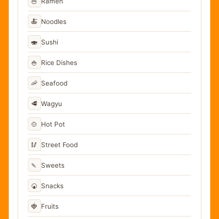
🍜
Ramen
🍝
Noodles
🍣
Sushi
🍚
Rice Dishes
🦐
Seafood
🥩
Wagyu
🍲
Hot Pot
🥢
Street Food
🍡
Sweets
🍘
Snacks
🍓
Fruits