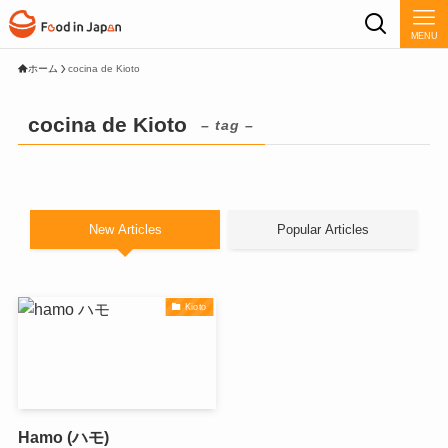
MENU
ホーム
cocina de Kioto
cocina de Kioto
– tag –
New Articles
Popular Articles
Kioto
Hamo (ハモ)