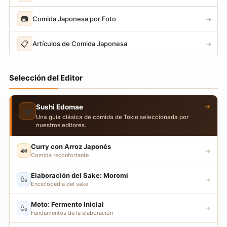
📷
Comida Japonesa por Foto
→
📋
Artículos de Comida Japonesa
→
Selección del Editor
→
Sushi Edomae
🍣
Una guía clásica de comida de Tokio seleccionada por
nuestros editores.
Curry con Arroz Japonés
🍛
→
Comida reconfortante
Elaboración del Sake: Moromi
🍶
→
Enciclopedia del sake
Moto: Fermento Inicial
🍶
→
Fundamentos de la elaboración