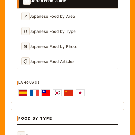
📚
Japan Food Guide
📍
Japanese Food by Area
🍴
Japanese Food by Type
📷
Japanese Food by Photo
📋
Japanese Food Articles
LANGUAGE
FOOD BY TYPE