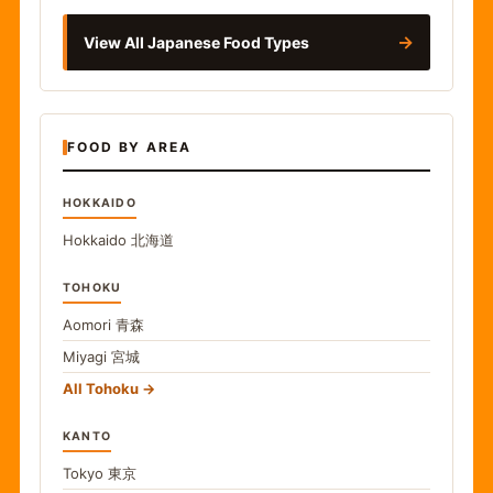
→
View All Japanese Food Types
FOOD BY AREA
HOKKAIDO
Hokkaido
北海道
TOHOKU
Aomori
青森
Miyagi
宮城
All Tohoku
KANTO
Tokyo
東京