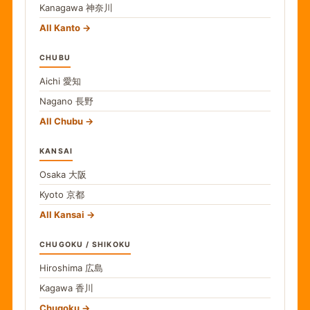
Kanagawa
神奈川
All Kanto
CHUBU
Aichi
愛知
Nagano
長野
All Chubu
KANSAI
Osaka
大阪
Kyoto
京都
All Kansai
CHUGOKU / SHIKOKU
Hiroshima
広島
Kagawa
香川
Chugoku