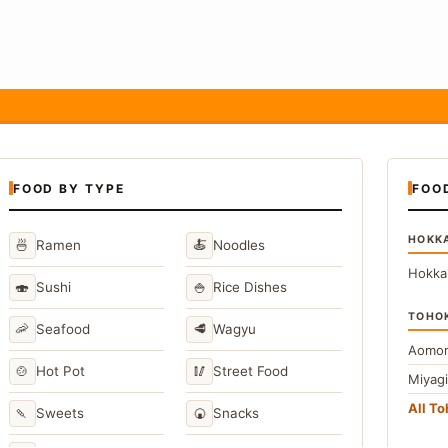
FOOD BY TYPE
FOO
HOKK
🍜
🍝
Ramen
Noodles
Hokka
🍣
🍚
Sushi
Rice Dishes
TOHO
🦐
🥩
Seafood
Wagyu
Aomor
🍲
🥢
Hot Pot
Street Food
Miyag
All T
🍡
🍘
Sweets
Snacks