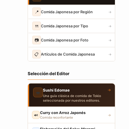
📍
Comida Japonesa por Región
→
🍴
Comida Japonesa por Tipo
→
📷
Comida Japonesa por Foto
→
📋
Artículos de Comida Japonesa
→
Selección del Editor
→
Sushi Edomae
🍣
Una guía clásica de comida de Tokio
seleccionada por nuestros editores.
Curry con Arroz Japonés
🍛
→
Comida reconfortante