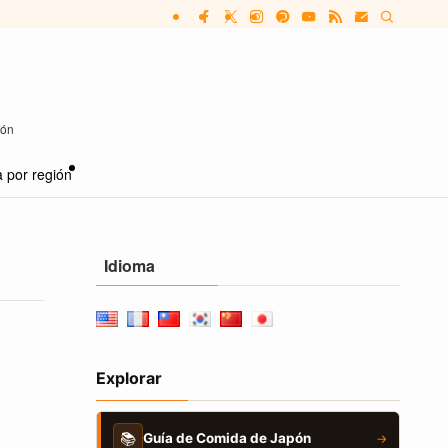
pón
 por región
Idioma
Explorar
📚
Guía de Comida de Japón
→