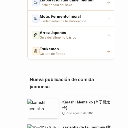
Elaboración del Sake: Moromi
🍶
→
Enciclopedia del sake
Moto: Fermento Inicial
🍶
→
Fundamentos de la elaboración
Arroz Japonés
🌾
→
Guía del alimento básico
Tsukemen
🍜
→
Cultura de fideos
Nueva publicación de comida
japonesa
Karashi Mentaiko (辛子明太
子)
7 de agosto de 2026
Yakisoba de Fujinomiya (富