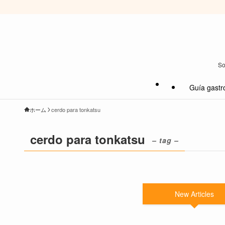
So
Guía gastr
ホーム
cerdo para tonkatsu
cerdo para tonkatsu
– tag –
New Articles