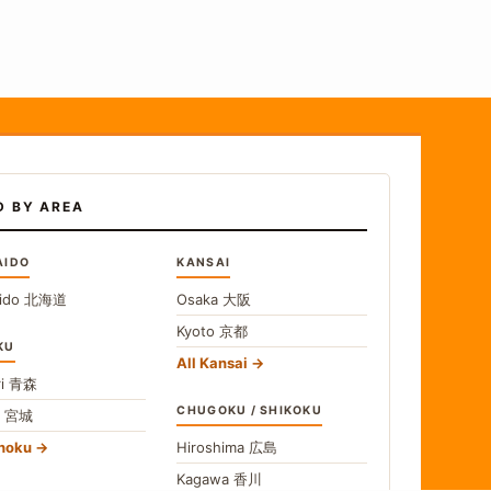
D BY AREA
AIDO
KANSAI
ido
北海道
Osaka
大阪
Kyoto
京都
KU
All Kansai
i
青森
CHUGOKU / SHIKOKU
i
宮城
ohoku
Hiroshima
広島
Kagawa
香川