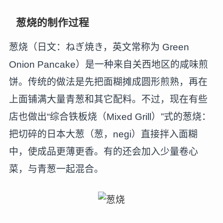
葱烧的制作过程
葱烧（日文：ねぎ焼き，英文常称为 Green
Onion Pancake）是一种来自关西地区的咸味煎
饼。传统的做法是先把面糊摊成圆形煎熟，再在
上面铺满大量青葱和其它配料。不过，现在有些
店也做出“综合铁板烧（Mixed Grill）”式的葱烧：
把切碎的日本大葱（葱，negi）直接拌入面糊
中，使成品更薄更香。有的还会加入少量卷心
菜，与青葱一起混合。