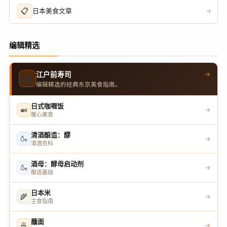
📋
日本美食文章
→
编辑精选
→
江户前寿司
🍣
编辑精选的经典东京美食指南。
日式咖喱饭
🍛
→
暖心美食
清酒酿造：醪
🍶
→
清酒百科
酒母：酵母启动剂
🍶
→
酿造基础
日本米
🌾
→
主食指南
蘸面
🍜
→