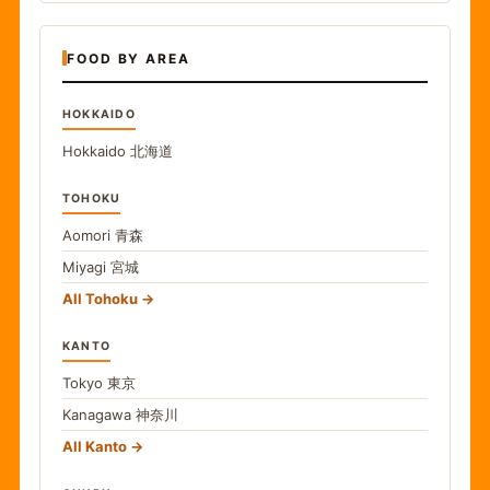
FOOD BY AREA
HOKKAIDO
Hokkaido
北海道
TOHOKU
Aomori
青森
Miyagi
宮城
All Tohoku
KANTO
Tokyo
東京
Kanagawa
神奈川
All Kanto