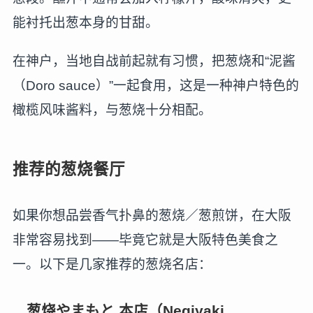
能衬托出葱本身的甘甜。
在神户，当地自战前起就有习惯，把葱烧和“泥酱
（Doro sauce）”一起食用，这是一种神户特色的
橄榄风味酱料，与葱烧十分相配。
推荐的葱烧餐厅
如果你想品尝香气扑鼻的葱烧／葱煎饼，在大阪
非常容易找到——毕竟它就是大阪特色美食之
一。以下是几家推荐的葱烧名店：
葱烧やまもと 本店（Negiyaki