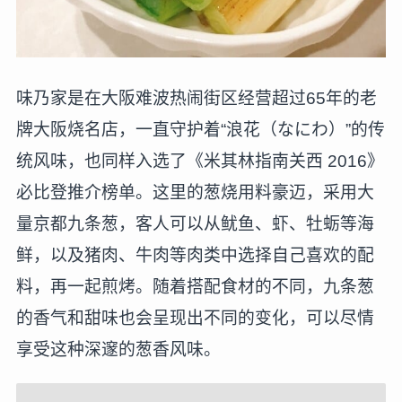
味乃家是在大阪难波热闹街区经营超过65年的老
牌大阪烧名店，一直守护着“浪花（なにわ）”的传
统风味，也同样入选了《米其林指南关西 2016》
必比登推介榜单。这里的葱烧用料豪迈，采用大
量京都九条葱，客人可以从鱿鱼、虾、牡蛎等海
鲜，以及猪肉、牛肉等肉类中选择自己喜欢的配
料，再一起煎烤。随着搭配食材的不同，九条葱
的香气和甜味也会呈现出不同的变化，可以尽情
享受这种深邃的葱香风味。