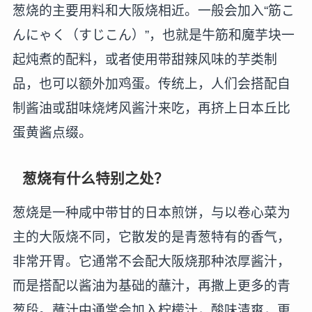
葱烧的主要用料和大阪烧相近。一般会加入“筋こ
んにゃく（すじこん）”，也就是牛筋和魔芋块一
起炖煮的配料，或者使用带甜辣风味的芋类制
品，也可以额外加鸡蛋。传统上，人们会搭配自
制酱油或甜味烧烤风酱汁来吃，再挤上日本丘比
蛋黄酱点缀。
葱烧有什么特别之处？
葱烧是一种咸中带甘的日本煎饼，与以卷心菜为
主的大阪烧不同，它散发的是青葱特有的香气，
非常开胃。它通常不会配大阪烧那种浓厚酱汁，
而是搭配以酱油为基础的蘸汁，再撒上更多的青
葱段。蘸汁中通常会加入柠檬汁，酸味清爽，更