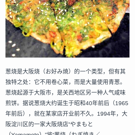
葱烧是大阪烧（お好み焼）的一个类型，但有其
独特之处：它不用卷心菜，而是大量使用青葱。
葱烧起源于大阪市，是关西地区另一种人气咸味
煎饼。据说葱烧大约诞生于昭和40年前后（1965
年前后），就在某家店开业前不久。1994年，大
阪淀川区的一家大阪烧店“やまもと
（Yamamoto）”将“葱烧（ねぎ焼き／