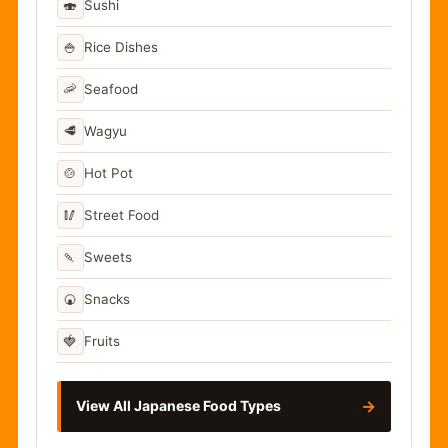
🍣
Sushi
🍚
Rice Dishes
🦐
Seafood
🥩
Wagyu
🍲
Hot Pot
🥢
Street Food
🍡
Sweets
🍘
Snacks
🍓
Fruits
→
View All Japanese Food Types