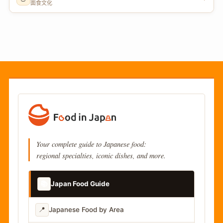
面食文化
Your complete guide to Japanese food:
regional specialties, iconic dishes, and more.
📚
Japan Food Guide
📍
Japanese Food by Area