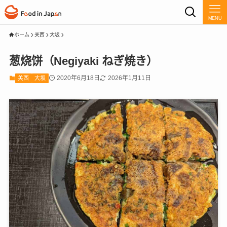
MENU
ホーム
关西
大坂
葱烧饼（Negiyaki ねぎ焼き）
2020年6月18日
2026年1月11日
关西
大坂