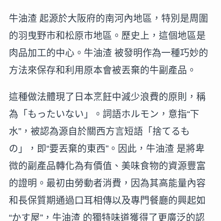
牛油渣 起源於大阪府的南河內地區，特別是周圍
的羽曳野市和松原市地區。歷史上，這個地區是
肉品加工的中心。牛油渣 被發明作為一種巧妙的
方法來保存和利用原本會被丟棄的牛副產品。
這種做法體現了日本烹飪中減少浪費的原則，稱
為「もったいない」。詞語ホルモン，意指“下
水”，被認為源自於關西方言短語「捨てるも
の」，即“要丟棄的東西”。因此，牛油渣 是將卑
微的副產品轉化為有價值、美味食物的資源豐富
的證明。最初由勞動者消費，因為其高能量內容
和長保質期通過口耳相傳以及專門餐廳的興起如
“かす屋”，牛油渣 的獨特味道獲得了更廣泛的認