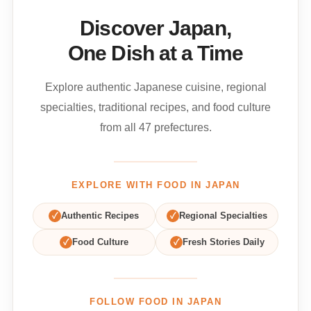
Discover Japan,
One Dish at a Time
Explore authentic Japanese cuisine, regional
specialties, traditional recipes, and food culture
from all 47 prefectures.
EXPLORE WITH FOOD IN JAPAN
✓
Authentic Recipes
✓
Regional Specialties
✓
Food Culture
✓
Fresh Stories Daily
FOLLOW FOOD IN JAPAN