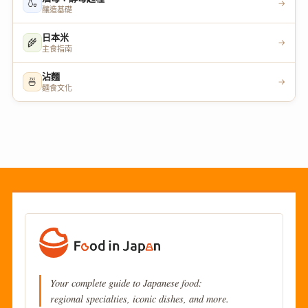
🍶
→
釀造基礎
日本米
🌾
→
主食指南
沾麵
🍜
→
麵食文化
Your complete guide to Japanese food:
regional specialties, iconic dishes, and more.