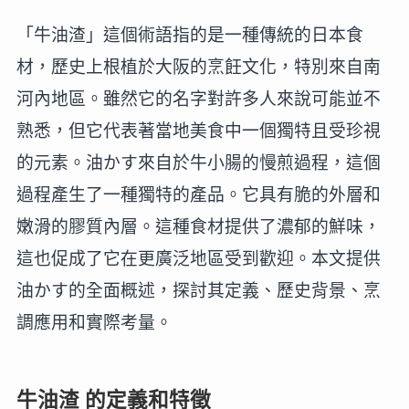
「牛油渣」這個術語指的是一種傳統的日本食
材，歷史上根植於大阪的烹飪文化，特別來自南
河內地區。雖然它的名字對許多人來說可能並不
熟悉，但它代表著當地美食中一個獨特且受珍視
的元素。油かす來自於牛小腸的慢煎過程，這個
過程產生了一種獨特的產品。它具有脆的外層和
嫩滑的膠質內層。這種食材提供了濃郁的鮮味，
這也促成了它在更廣泛地區受到歡迎。本文提供
油かす的全面概述，探討其定義、歷史背景、烹
調應用和實際考量。
牛油渣 的定義和特徵