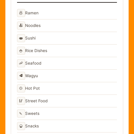
🍜
Ramen
🍝
Noodles
🍣
Sushi
🍚
Rice Dishes
🦐
Seafood
🥩
Wagyu
🍲
Hot Pot
🥢
Street Food
🍡
Sweets
🍘
Snacks