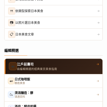
🍴
依類型探索日本美食
→
📷
以照片選日本美食
→
📋
日本美食文章
→
編輯精選
→
江戶前壽司
🍣
由編輯精選的經典東京美食指南
日式咖哩飯
🍛
→
療癒美食
清酒釀造：醪
🍶
→
清酒百科
酒母：酵母起種