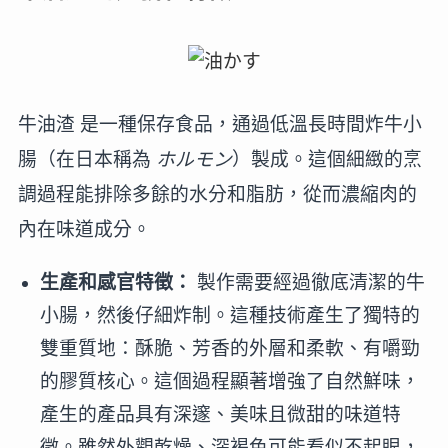
牛油渣 是一種保存食品，通過低溫長時間炸牛小
腸（在日本稱為
ホルモン
）製成。這個細緻的烹
調過程能排除多餘的水分和脂肪，從而濃縮肉的
內在味道成分。
生產和感官特徵：
製作需要經過徹底清潔的牛
小腸，然後仔細炸制。這種技術產生了獨特的
雙重質地：酥脆、芳香的外層和柔軟、有嚼勁
的膠質核心。這個過程顯著增強了自然鮮味，
產生的產品具有深邃、美味且微甜的味道特
徵。雖然外觀乾燥、深褐色可能看似不起眼，