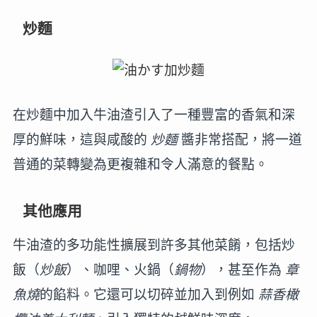
炒麵
在炒麵中加入牛油渣引入了一種豐富的香氣和深
厚的鮮味，這與咸酸的
炒麵
醬非常搭配，將一道
普通的菜轉變為更複雜和令人滿意的餐點。
其他應用
牛油渣的多功能性擴展到許多其他菜餚，包括炒
飯（
炒飯
）、咖哩、火鍋（
鍋物
），甚至作為
章
魚燒
的餡料。它還可以切碎並加入到例如
蒜香橄