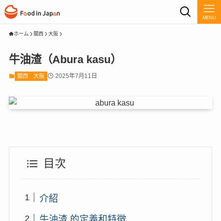
MENU
ホーム
關西
大阪
牛油渣（Abura kasu）
2025年7月11日
關西
大阪
目次
介紹
牛油渣 的定義和特徵