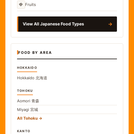
🍓
Fruits
→
View All Japanese Food Types
FOOD BY AREA
HOKKAIDO
Hokkaido
北海道
TOHOKU
Aomori
青森
Miyagi
宮城
All Tohoku
KANTO