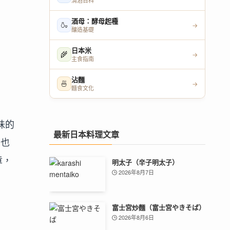
清酒百科
酒母：酵母起種
🍶
→
釀造基礎
日本米
🌾
→
主食指南
沾麵
🍜
→
麵食文化
味的
最新日本料理文章
間也
章，
明太子（辛子明太子）
2026年8月7日
富士宮炒麵（富士宮やきそば）
2026年8月6日