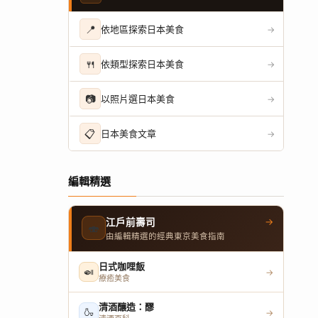
📍
依地區探索日本美食
→
🍴
依類型探索日本美食
→
📷
以照片選日本美食
→
📋
日本美食文章
→
編輯精選
→
江戶前壽司
🍣
由編輯精選的經典東京美食指南
日式咖哩飯
🍛
→
療癒美食
清酒釀造：醪
🍶
→