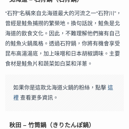
“石狩”名稱來自北海道最大的河流之一“石狩川”，
曾經是鮭魚捕撈的繁榮地。換句話說，鮭魚是北
海道的飲食文化。因此，不難理解他們擁有自己
的鮭魚火鍋風格。透過石狩鍋，你將有機會享受
昆布高湯湯底，加上味噌和日本胡椒調味。主要
食材是鮭魚片和蔬菜如白菜和洋蔥。
如果你是這款北海道火鍋的粉絲，點擊
這
裡
查看更多資訊。
秋田 – 竹筒鍋（きりたんぽ鍋）