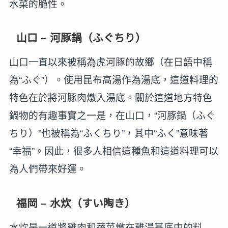
水菜的脆性。
山口 – 河豚鍋（ふぐちり）
山口一直以來被稱為虎河豚的故鄉（在日語中稱
為“ふぐ”）。使用昆布高湯作為湯底，這道料理的
特色在於將河豚肉燉入湯底。關於這道地方特色
鍋物的有趣事實之一是，在山口，“河豚鍋（ふぐ
ちり）”也被稱為“ふくちり”，其中“ふく”意味著
“幸福”。因此，很多人相信這種魚和這道料理可以
為人們帶來好運。
福岡 – 水炊（すい陶き）
水炊是一道將雞肉和蔬菜燉在雞湯基底中的料