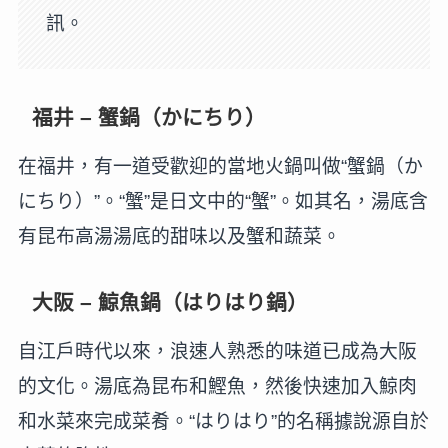
訊。
福井 – 蟹鍋（かにちり）
在福井，有一道受歡迎的當地火鍋叫做“蟹鍋（か
にちり）”。“蟹”是日文中的“蟹”。如其名，湯底含
有昆布高湯湯底的甜味以及蟹和蔬菜。
大阪 – 鯨魚鍋（はりはり鍋）
自江戶時代以來，浪速人熟悉的味道已成為大阪
的文化。湯底為昆布和鰹魚，然後快速加入鯨肉
和水菜來完成菜肴。“はりはり”的名稱據說源自於