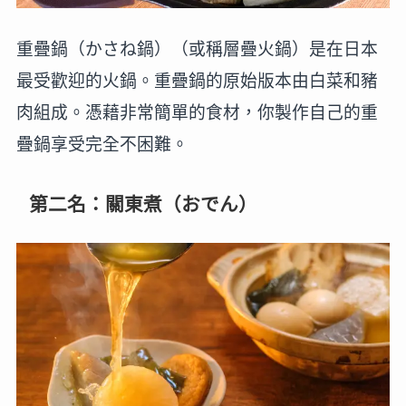
重疊鍋（かさね鍋）（或稱層疊火鍋）是在日本
最受歡迎的火鍋。重疊鍋的原始版本由白菜和豬
肉組成。憑藉非常簡單的食材，你製作自己的重
疊鍋享受完全不困難。
第二名：關東煮（おでん）