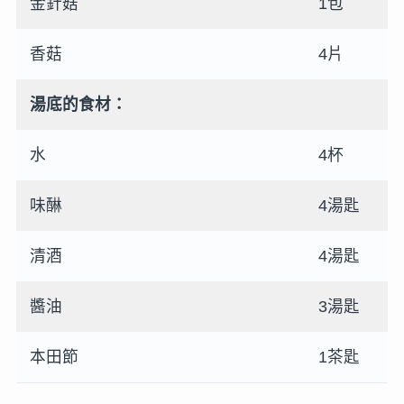
金針菇
1包
香菇
4片
湯底的食材：
水
4杯
味醂
4湯匙
清酒
4湯匙
醬油
3湯匙
本田節
1茶匙