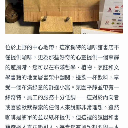
位於上野的中心地帶，這家獨特的咖啡館書店不
僅提供咖啡，更為那些好奇的心靈提供一個寧靜
的避風港。您可以在布滿哲學、植物、烹飪和文
學書籍的地面層書架中翻閱，邊飲一杯飲料，享
受一個布滿綠意的舒適小窩。氛圍平靜並帶有一
絲奇特，員工的服務十分低調——這對於內向者
或喜歡默默探索的任何人來說都非常理想。雖然
咖啡是簡單的並以紙杯提供，但這裡的氛圍和書
籍選擇才真正吸引人。每當您有興致想要與一本