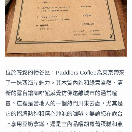
位於輕鬆的幡谷區，Paddlers Coffee為東京帶來
了一抹西海岸魅力。其木質內飾和綠意盎然、清
新的露台讓咖啡館感覺仿佛遠離城市的通常喧
囂。這裡是當地人的一個熱門周末去處，尤其是
它的招牌熱狗和精心沖泡的咖啡。無論您在露台
上享用豆奶拿鐵，還是室內品嚐胡蘿蔔蛋糕和燕