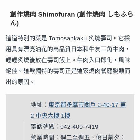
創作燒肉 Shimofuran (創作焼肉 しもふら
ん)
這道特別的菜是 Tomosankaku 炙燒壽司。它採
用具有漂亮油花的高品質日本和牛友三角牛肉，
輕輕炙燒後放在壽司飯上。牛肉入口即化，風味
絕佳。這款獨特的壽司正是這家燒肉餐廳脫穎而
出的原因。
地址：
東京都多摩市關戶 2-40-17 第
2 中央大樓 1樓
電話號碼：042-400-7419
營業時間：週二至週五、假日前夕：