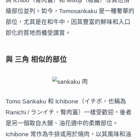
與 Ichibo（臀肉蓋）和 Misuji（板腱）等其他頂
級部位並列。如今，Tomosankaku 是一種奢華的
部位，尤其是在和牛中，因其豐富的鮮味和入口
即化的質地而備受讚賞。
與 三角 相似的部位
Tomo Sankaku 和 Ichibone（イチボ，也稱為
Ranichi / ランイチ，臀肉蓋）一樣受歡迎，後者
是另一個取自大腿、油花適中的柔嫩部位。
Ichibone 常作為牛排或用於燒肉，以其風味和油