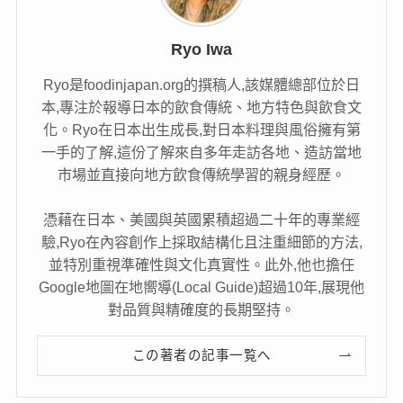
Ryo Iwa
Ryo是foodinjapan.org的撰稿人,該媒體總部位於日
本,專注於報導日本的飲食傳統、地方特色與飲食文
化。Ryo在日本出生成長,對日本料理與風俗擁有第
一手的了解,這份了解來自多年走訪各地、造訪當地
市場並直接向地方飲食傳統學習的親身經歷。
憑藉在日本、美國與英國累積超過二十年的專業經
驗,Ryo在內容創作上採取結構化且注重細節的方法,
並特別重視準確性與文化真實性。此外,他也擔任
Google地圖在地嚮導(Local Guide)超過10年,展現他
對品質與精確度的長期堅持。
この著者の記事一覧へ