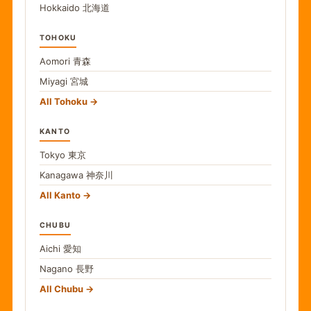
Hokkaido
北海道
TOHOKU
Aomori
青森
Miyagi
宮城
All Tohoku
KANTO
Tokyo
東京
Kanagawa
神奈川
All Kanto
CHUBU
Aichi
愛知
Nagano
長野
All Chubu