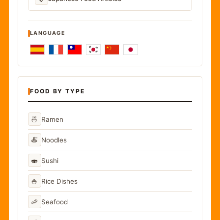
LANGUAGE
FOOD BY TYPE
🍜
Ramen
🍝
Noodles
🍣
Sushi
🍚
Rice Dishes
🦐
Seafood