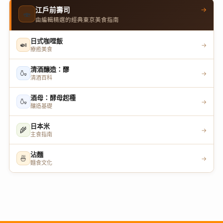
→
江戶前壽司
🍣
由編輯精選的經典東京美食指南
日式咖哩飯
🍛
→
療癒美食
清酒釀造：醪
🍶
→
清酒百科
酒母：酵母起種
🍶
→
釀造基礎
日本米
🌾
→
主食指南
沾麵
🍜
→
麵食文化