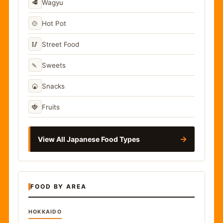
🥩
Wagyu
🍲
Hot Pot
🥢
Street Food
🍡
Sweets
🍘
Snacks
🍓
Fruits
→
View All Japanese Food Types
FOOD BY AREA
HOKKAIDO