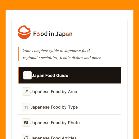
Your complete guide to Japanese food
regional specialties, iconic dishes and more.
📚
Japan Food Guide
📍
Japanese Food by Area
🍴
Japanese Food by Type
📷
Japanese Food by Photo
📋
Japanese Food Articles