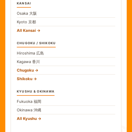
KANSAI
Osaka
大阪
Kyoto
京都
All Kansai
CHUGOKU / SHIKOKU
Hiroshima
広島
Kagawa
香川
Chugoku
Shikoku
KYUSHU & OKINAWA
Fukuoka
福岡
Okinawa
沖縄
All Kyushu