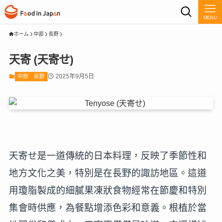
MENU
ホーム
中部
長野
天寄 (天寄せ)
2025年9月5日
中部
長野
天寄せ是一道傳統的日本料理，反映了季節性和
地方文化之美，特別是在長野的諏訪地區。這道
用瓊脂製成的細膩果凍狀食物經常在節慶和特別
集會時供應，為餐點增添色彩和意義。根植於當