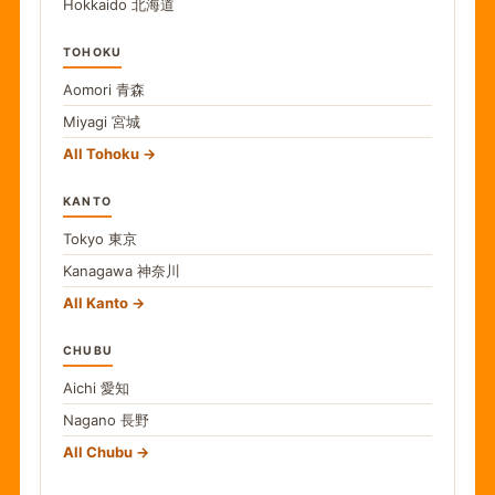
Hokkaido
北海道
TOHOKU
Aomori
青森
Miyagi
宮城
All Tohoku
KANTO
Tokyo
東京
Kanagawa
神奈川
All Kanto
CHUBU
Aichi
愛知
Nagano
長野
All Chubu