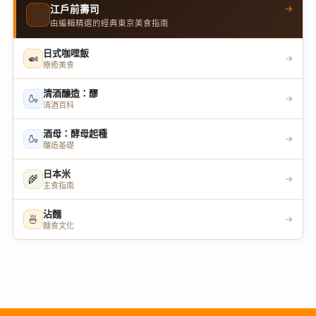
→
江戶前壽司
🍣
由編輯精選的經典東京美食指南
日式咖哩飯
🍛
→
療癒美食
清酒釀造：醪
🍶
→
清酒百科
酒母：酵母起種
🍶
→
釀造基礎
日本米
🌾
→
主食指南
沾麵
🍜
→
麵食文化