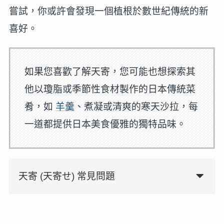
嘗試，你或許會發現一個植根於數世紀傳統的新
喜好。
如果您喜歡了解天寄，您可能也想探索其
他以瓊脂或季節性食材製作的日本傳統菜
肴，如
羊羹
、煮凝或清爽的寒天沙拉，每
一道都提供日本美食優雅的獨特品味。
天寄 (天寄せ) 常見問題