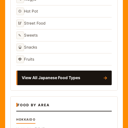
🍲
Hot Pot
🥢
Street Food
🍡
Sweets
🍘
Snacks
🍓
Fruits
→
View All Japanese Food Types
FOOD BY AREA
HOKKAIDO