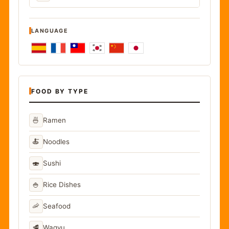
LANGUAGE
FOOD BY TYPE
🍜
Ramen
🍝
Noodles
🍣
Sushi
🍚
Rice Dishes
🦐
Seafood
🥩
Wagyu