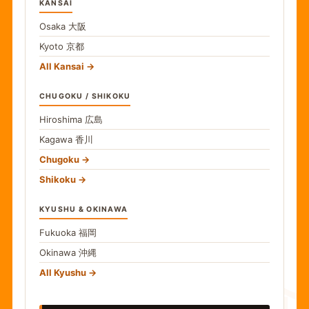
KANSAI
Osaka
大阪
Kyoto
京都
All Kansai
CHUGOKU / SHIKOKU
Hiroshima
広島
Kagawa
香川
Chugoku
Shikoku
KYUSHU & OKINAWA
Fukuoka
福岡
Okinawa
沖縄
All Kyushu