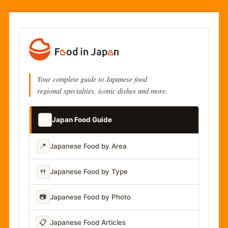
Your complete guide to Japanese food
regional specialties, iconic dishes and more.
📚
Japan Food Guide
📍
Japanese Food by Area
🍴
Japanese Food by Type
📷
Japanese Food by Photo
📋
Japanese Food Articles