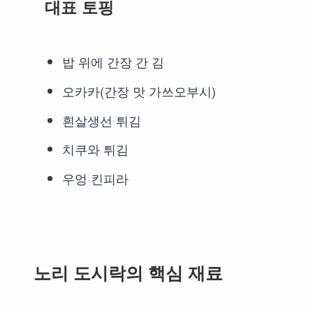
대표 토핑
밥 위에 간장 간 김
오카카(간장 맛 가쓰오부시)
흰살생선 튀김
치쿠와 튀김
우엉 킨피라
노리 도시락의 핵심 재료