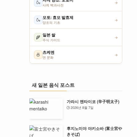
사케 양조: 모로미
🍶
→
사케 백과사전
모토: 효모 발효제
🍶
→
양조의 기초
일본 쌀
🌾
→
주식 가이드
츠케멘
🍜
→
면 문화
새 일본 음식 포스트
가라시 멘타이코 (辛子明太子)
2026년 8월 7일
후지노미야 야키소바 (富士宮や
きそば)