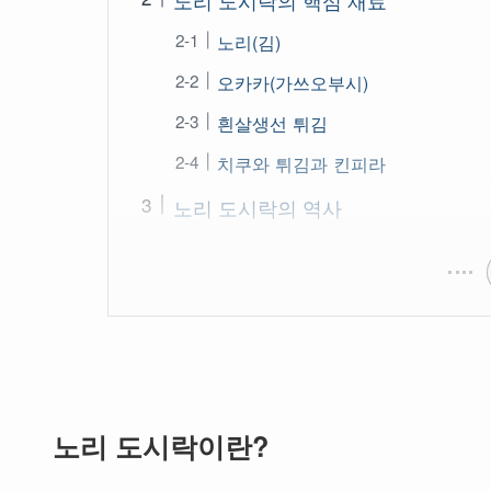
노리(김)
오카카(가쓰오부시)
흰살생선 튀김
치쿠와 튀김과 킨피라
노리 도시락의 역사
노리 도시락이란?