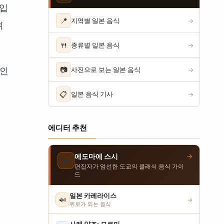
락입
📍
지역별 일본 음식
→
며
🍴
종류별 일본 음식
→
 인
📷
사진으로 보는 일본 음식
→
📋
일본 음식 기사
→
에디터 추천
→
에도마에 스시
🍣
편집자가 엄선한 도쿄의 클래식 음식 가이
드
일본 카레라이스
🍛
→
위로가 되는 음식