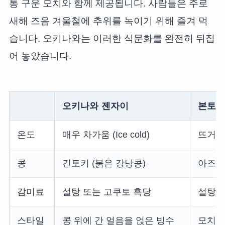
통 구운 모치와 함께 제공됩니다. 사람들은 주로
새해 즈음 겨울철에 추위를 녹이기 위해 즐겨 먹
습니다. 오키나와는 이러한 식문화를 완전히 뒤집
어 놓았습니다.
오키나와 젠자이
본토 
온도
매우 차가움 (Ice cold)
뜨거움
콩
긴토키 (붉은 강낭콩)
아즈키 
감미료
설탕 또는 고쿠토 흑당
설탕
스타일
콩 위에 간 얼음을 얹은 빙수
모치를