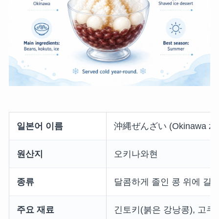
일본어 이름
沖縄ぜんざい (Okinawa zen
원산지
오키나와현
종류
달콤하게 졸인 콩 위에 갈
주요 재료
긴토키(붉은 강낭콩), 고쿠토