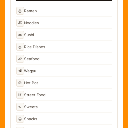
🍜
Ramen
🍝
Noodles
🍣
Sushi
🍚
Rice Dishes
🦐
Seafood
🥩
Wagyu
🍲
Hot Pot
🥢
Street Food
🍡
Sweets
🍘
Snacks