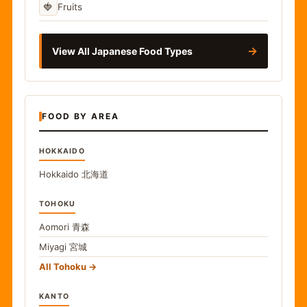
🍓
Fruits
→
View All Japanese Food Types
FOOD BY AREA
HOKKAIDO
Hokkaido
北海道
TOHOKU
Aomori
青森
Miyagi
宮城
All Tohoku
KANTO