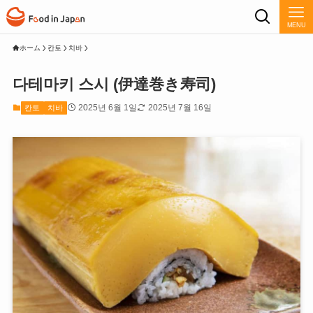
MENU
ホーム
칸토
치바
다테마키 스시 (伊達巻き寿司)
2025년 6월 1일
2025년 7월 16일
칸토
치바