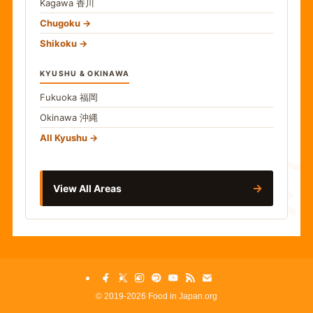
Kagawa
香川
Chugoku
Shikoku
KYUSHU & OKINAWA
Fukuoka
福岡
Okinawa
沖縄
食
All Kyushu
→
View All Areas
©
2019-2026 Food in Japan.org