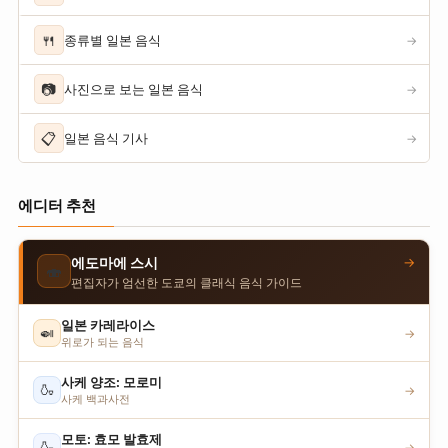
🍴
종류별 일본 음식
→
📷
사진으로 보는 일본 음식
→
📋
일본 음식 기사
→
에디터 추천
→
에도마에 스시
🍣
편집자가 엄선한 도쿄의 클래식 음식 가이드
일본 카레라이스
🍛
→
위로가 되는 음식
사케 양조: 모로미
🍶
→
사케 백과사전
모토: 효모 발효제
🍶
→