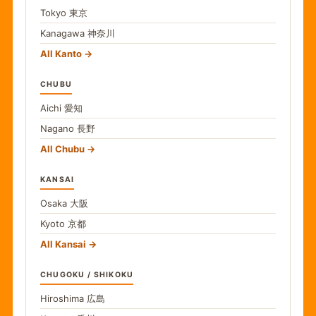
Tokyo
東京
Kanagawa
神奈川
All Kanto
CHUBU
Aichi
愛知
Nagano
長野
All Chubu
KANSAI
Osaka
大阪
Kyoto
京都
All Kansai
CHUGOKU / SHIKOKU
Hiroshima
広島