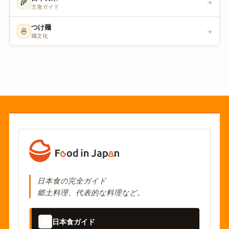
🌾
→
主食ガイド
つけ麺
🍜
→
麺文化
日本食の完全ガイド
郷土料理、代表的な料理など。
📚
日本食ガイド