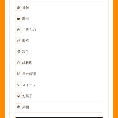
🍝
麺類
🍣
寿司
🍚
ご飯もの
🦐
海鮮
🥩
和牛
🍲
鍋料理
🥢
屋台料理
🍡
スイーツ
🍘
お菓子
🍓
果物