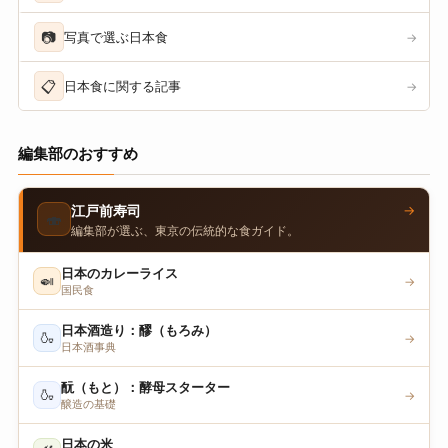
📷
写真で選ぶ日本食
→
📋
日本食に関する記事
→
編集部のおすすめ
→
江戸前寿司
🍣
編集部が選ぶ、東京の伝統的な食ガイド。
日本のカレーライス
🍛
→
国民食
日本酒造り：醪（もろみ）
🍶
→
日本酒事典
酛（もと）：酵母スターター
🍶
→
醸造の基礎
日本の米