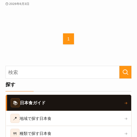
2026年6月3日
1
探す
📚
日本食ガイド
→
📍
地域で探す日本食
→
🍴
種類で探す日本食
→