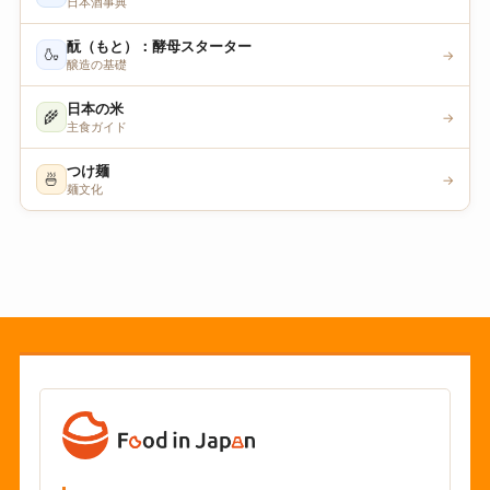
日本酒事典
酛（もと）：酵母スターター
🍶
→
醸造の基礎
日本の米
🌾
→
主食ガイド
つけ麺
🍜
→
麺文化