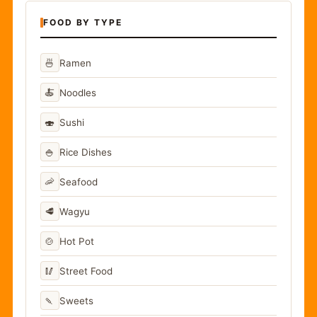
FOOD BY TYPE
🍜
Ramen
🍝
Noodles
🍣
Sushi
🍚
Rice Dishes
🦐
Seafood
🥩
Wagyu
🍲
Hot Pot
🥢
Street Food
🍡
Sweets