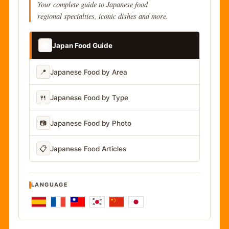
Your complete guide to Japanese food
regional specialties, iconic dishes and more.
📚
Japan Food Guide
📍
Japanese Food by Area
🍴
Japanese Food by Type
📷
Japanese Food by Photo
📋
Japanese Food Articles
LANGUAGE