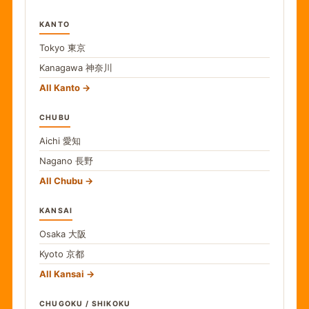
KANTO
Tokyo
東京
Kanagawa
神奈川
All Kanto
CHUBU
Aichi
愛知
Nagano
長野
All Chubu
KANSAI
Osaka
大阪
Kyoto
京都
All Kansai
CHUGOKU / SHIKOKU