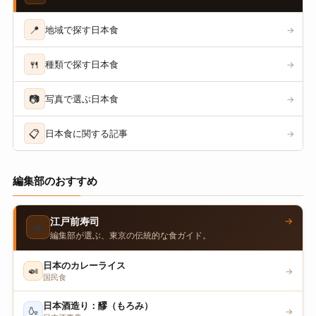
📍
地域で探す日本食
→
🍴
種類で探す日本食
→
📷
写真で選ぶ日本食
→
📋
日本食に関する記事
→
編集部のおすすめ
→
江戸前寿司
🍣
編集部が選ぶ、東京の伝統的な食ガイド。
日本のカレーライス
🍛
→
国民食
日本酒造り：醪（もろみ）
🍶
→