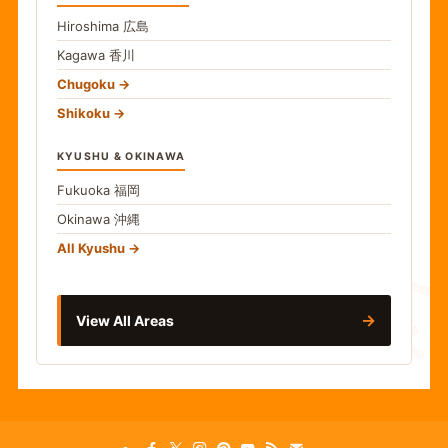
Hiroshima
広島
Kagawa
香川
Chugoku
Shikoku
KYUSHU & OKINAWA
Fukuoka
福岡
Okinawa
沖縄
食
All Kyushu
→
View All Areas