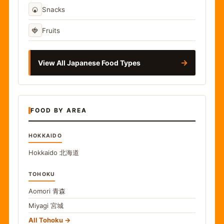
🍘
Snacks
🍓
Fruits
→
View All Japanese Food Types
FOOD BY AREA
HOKKAIDO
Hokkaido
北海道
TOHOKU
Aomori
青森
Miyagi
宮城
All Tohoku