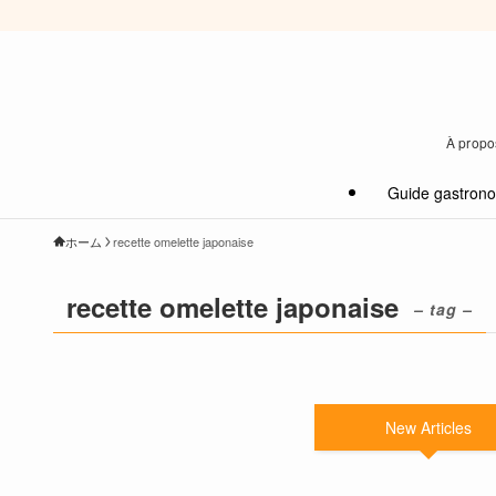
À propos
Guide gastron
ホーム
recette omelette japonaise
recette omelette japonaise
– tag –
New Articles