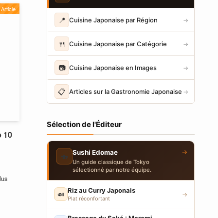
Article
📍
Cuisine Japonaise par Région
→
🍴
Cuisine Japonaise par Catégorie
→
📷
Cuisine Japonaise en Images
→
📋
Articles sur la Gastronomie Japonaise
→
Sélection de l'Éditeur
p 10
→
Sushi Edomae
🍣
Un guide classique de Tokyo
sélectionné par notre équipe.
lus
Riz au Curry Japonais
🍛
→
Plat réconfortant