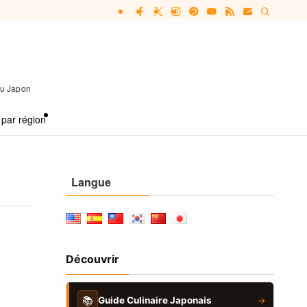
 au Japon
 par région
Langue
Découvrir
📚
Guide Culinaire Japonais
→