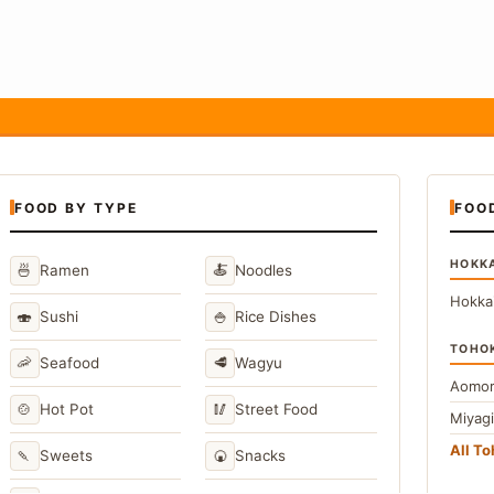
FOOD BY TYPE
FOO
HOKK
🍜
🍝
Ramen
Noodles
Hokka
🍣
🍚
Sushi
Rice Dishes
TOHO
🦐
🥩
Seafood
Wagyu
Aomor
🍲
🥢
Hot Pot
Street Food
Miyag
All T
🍡
🍘
Sweets
Snacks