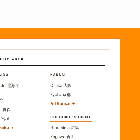
D BY AREA
AIDO
KANSAI
ido
北海道
Osaka
大阪
Kyoto
京都
KU
All Kansai
i
青森
CHUGOKU / SHIKOKU
i
宮城
ohoku
Hiroshima
広島
Kagawa
香川