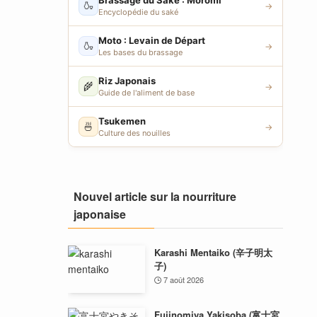
Brassage du Saké : Moromi
🍶
→
Encyclopédie du saké
Moto : Levain de Départ
🍶
→
Les bases du brassage
Riz Japonais
🌾
→
Guide de l'aliment de base
Tsukemen
🍜
→
Culture des nouilles
Nouvel article sur la nourriture
japonaise
Karashi Mentaiko (辛子明太
子)
7 août 2026
Fujinomiya Yakisoba (富士宮