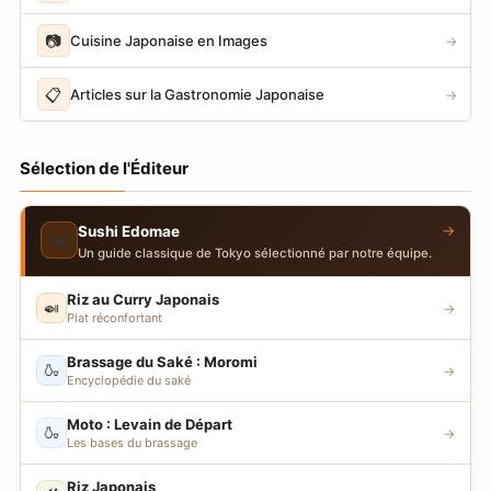
📷
Cuisine Japonaise en Images
→
📋
Articles sur la Gastronomie Japonaise
→
Sélection de l'Éditeur
→
Sushi Edomae
🍣
Un guide classique de Tokyo sélectionné par notre équipe.
Riz au Curry Japonais
🍛
→
Plat réconfortant
Brassage du Saké : Moromi
🍶
→
Encyclopédie du saké
Moto : Levain de Départ
🍶
→
Les bases du brassage
Riz Japonais