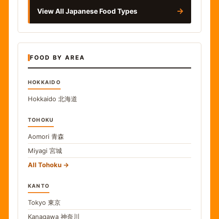
→
View All Japanese Food Types
FOOD BY AREA
HOKKAIDO
Hokkaido
北海道
TOHOKU
Aomori
青森
Miyagi
宮城
All Tohoku
KANTO
Tokyo
東京
Kanagawa
神奈川