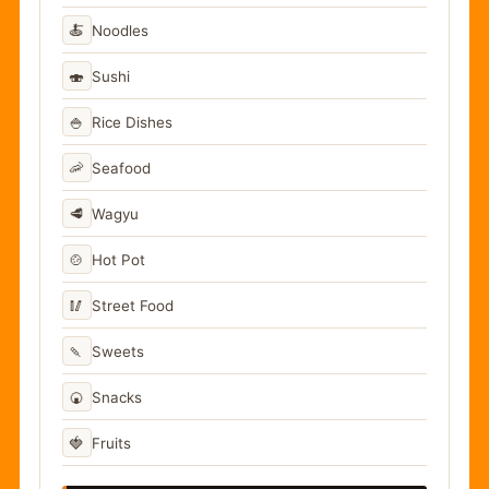
🍝
Noodles
🍣
Sushi
🍚
Rice Dishes
🦐
Seafood
🥩
Wagyu
🍲
Hot Pot
🥢
Street Food
🍡
Sweets
🍘
Snacks
🍓
Fruits