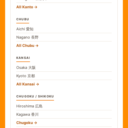
All Kanto
CHUBU
Aichi
愛知
Nagano
長野
All Chubu
KANSAI
Osaka
大阪
Kyoto
京都
All Kansai
CHUGOKU / SHIKOKU
Hiroshima
広島
Kagawa
香川
Chugoku