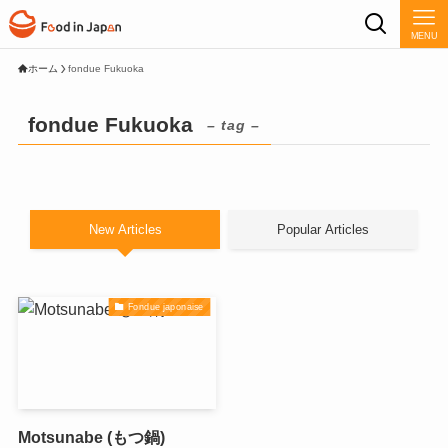
MENU
ホーム
fondue Fukuoka
fondue Fukuoka
– tag –
New Articles
Popular Articles
Fondue japonaise
Motsunabe (もつ鍋)