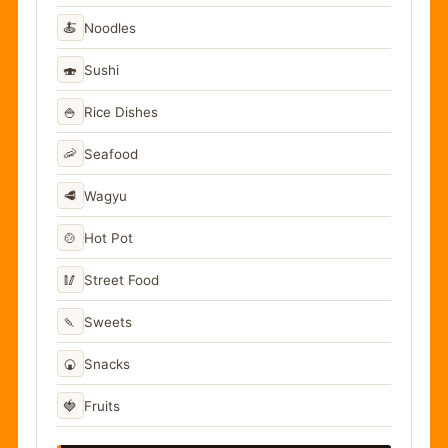
🍝
Noodles
🍣
Sushi
🍚
Rice Dishes
🦐
Seafood
🥩
Wagyu
🍲
Hot Pot
🥢
Street Food
🍡
Sweets
🍘
Snacks
🍓
Fruits