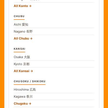
All Kanto
CHUBU
Aichi
愛知
Nagano
長野
All Chubu
KANSAI
Osaka
大阪
Kyoto
京都
All Kansai
CHUGOKU / SHIKOKU
Hiroshima
広島
Kagawa
香川
Chugoku