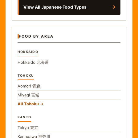
→
View All Japanese Food Types
FOOD BY AREA
HOKKAIDO
Hokkaido
北海道
TOHOKU
Aomori
青森
Miyagi
宮城
All Tohoku
KANTO
Tokyo
東京
Kanagawa
神奈川