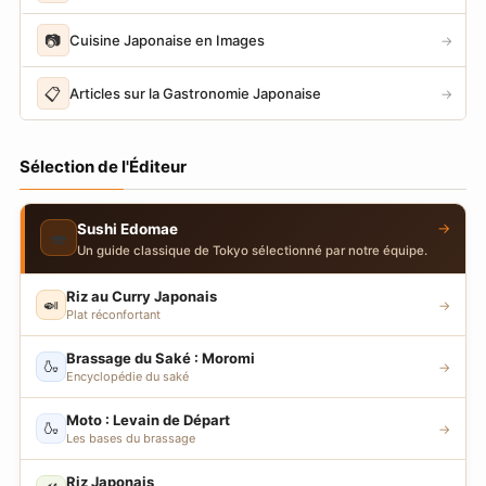
📷
Cuisine Japonaise en Images
→
📋
Articles sur la Gastronomie Japonaise
→
Sélection de l'Éditeur
→
Sushi Edomae
🍣
Un guide classique de Tokyo sélectionné par notre équipe.
Riz au Curry Japonais
🍛
→
Plat réconfortant
Brassage du Saké : Moromi
🍶
→
Encyclopédie du saké
Moto : Levain de Départ
🍶
→
Les bases du brassage
Riz Japonais