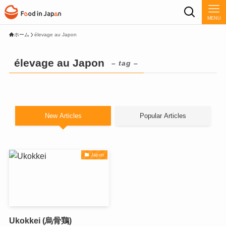
MENU
ホーム
élevage au Japon
élevage au Japon
– tag –
New Articles
Popular Articles
Japon
Ukokkei (烏骨鶏)